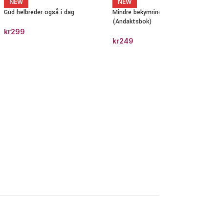
NEW
NEW
Gud helbreder også i dag
Mindre bekymring – mer bønn
(Andaktsbok)
kr
299
kr
249