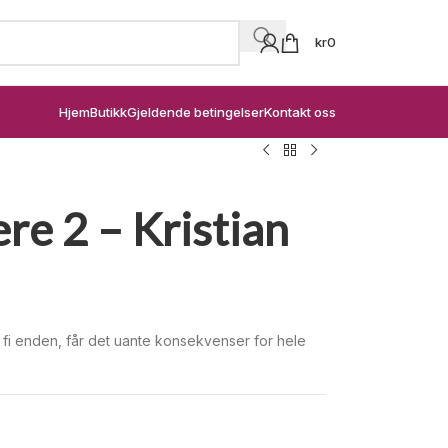
kr
0
Hjem
Butikk
Gjeldende betingelser
Kontakt oss
re 2 – Kristian
 fi enden, får det uante konsekvenser for hele