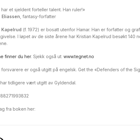
 har et sjeldent forteller talent. Han ruler!»
 Eliassen
, fantasy-forfatter
n Kapelrud
(f. 1972) er bosatt utenfor Hamar. Han er forfatter og gra
tgivelse. I løpet av de siste årene har Kristian Kapelrud besøkt 140
ne.
e finner du her
. Sjekk også ut:
www.tegnet.no
forsvarere er også utgitt på engelsk. Get the «Defenders of the Sign
ar tidligere vært utgitt av Gyldendal.
788271993832
ag fra boken her: