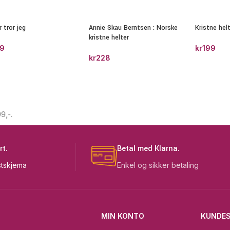
 tror jeg
Annie Skau Berntsen : Norske
Kristne hel
kristne helter
9
kr
199
kr
228
.
rt.
Betal med Klarna.
tskjema
Enkel og sikker betaling
MIN KONTO
KUNDES