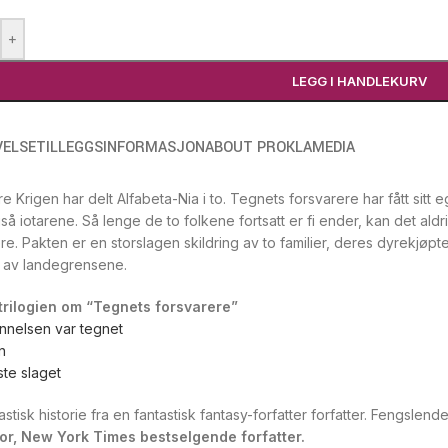
+
LEGG I HANDLEKURV
VELSE
TILLEGGSINFORMASJON
ABOUT PROKLAMEDIA
e Krigen har delt Alfabeta-Nia i to. Tegnets forsvarere har fått sitt
så iotarene. Så lenge de to folkene fortsatt er fi ender, kan det aldr
re. Pakten er en storslagen skildring av to familier, deres dyrekjøpt
s av landegrensene.
 trilogien om “Tegnets forsvarere”
nnelsen var tegnet
n
ste slaget
astisk historie fra en fantastisk fantasy-forfatter forfatter. Fengsle
or, New York Times bestselgende forfatter.