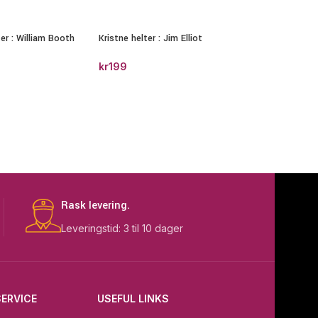
ter : William Booth
Kristne helter : Jim Elliot
kr
199
Kjøp nå, betal
Rask levering.
Leveringstid: 3 til 10 dager
ERVICE
USEFUL LINKS