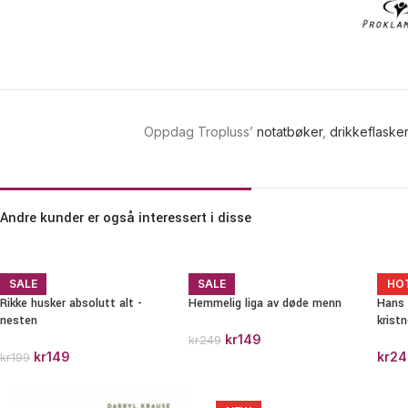
Oppdag Tropluss’
notatbøker
,
drikkeflasker
Andre kunder er også interessert i disse
SALE
SALE
HO
Rikke husker absolutt alt -
Hemmelig liga av døde menn
Hans 
nesten
kristn
kr
149
kr
249
kr
149
kr
24
kr
199