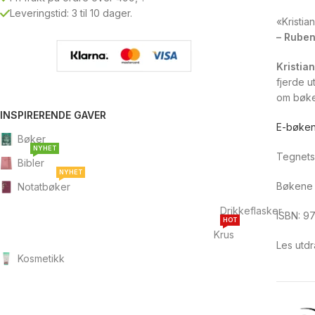
Leveringstid: 3 til 10 dager.
«Kristian
– Ruben
Kristia
fjerde u
om bøke
INSPIRERENDE GAVER
E-bøken
Bøker
NYHET
Tegnets 
Bibler
NYHET
Bøkene h
Notatbøker
Drikkeflasker
ISBN: 9
HOT
Krus
Les utdr
Kosmetikk