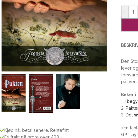
-
BESKRI
Den Stor
lever og
forsvare
på tver
Bøker i
1.
I begy
2.
Pakte
3.
Det si
«En fant
Kjøp nå, betal senere. Rentefritt.
GP Tayl
Fri frakt på ordre over 499,-.