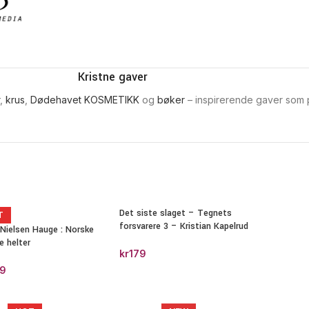
Kristne gaver
,
krus
,
Dødehavet KOSMETIKK
og
bøker
– inspirerende gaver som pa
Det siste slaget – Tegnets
T
forsvarere 3 – Kristian Kapelrud
Nielsen Hauge : Norske
e helter
kr
179
9