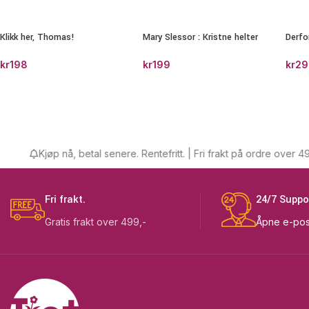
Klikk her, Thomas!
Mary Slessor : Kristne helter
Derfor
kr
198
kr
199
kr
29
Kjøp nå, betal senere. Rentefritt. | Fri frakt på ordre over 499,-
Fri frakt.
24/7 Suppo
Gratis frakt over 499,-
Åpne e-pos