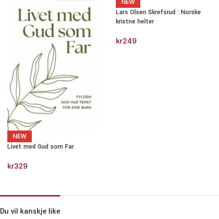
NEW
Lars Olsen Skrefsrud : Norske
kristne helter
kr
249
NEW
Livet med Gud som Far
kr
329
Du vil kanskje like