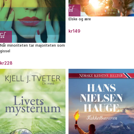
Elske og ære
kr
149
Når minoriteten tar majoriteten som
gissel
kr
228