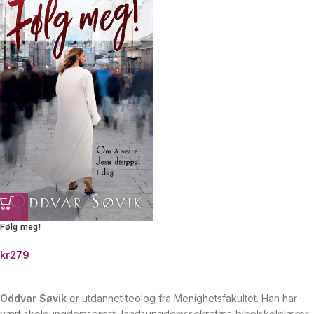
Følg meg!
kr
279
Oddvar Søvik
er utdannet teolog fra Menighetsfakultet. Han har
vært skoleungdomsprest, landsungdomssekretær, bibelskolelærer,