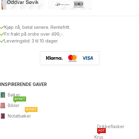
Kjøp nå, betal senere. Rentefritt.
Fri frakt på ordre over 499,-.
Leveringstid: 3 til 10 dager.
INSPIRERENDE GAVER
Bøker
NYHET
Bibler
NYHET
Notatbøker
Drikkeflasker
HOT
Krus