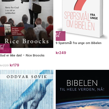
9 Spørsmål fra unge om Bibelen
SALE
kr
249
Gud er ikke død – Rice Broocks
kr
179
kr
229