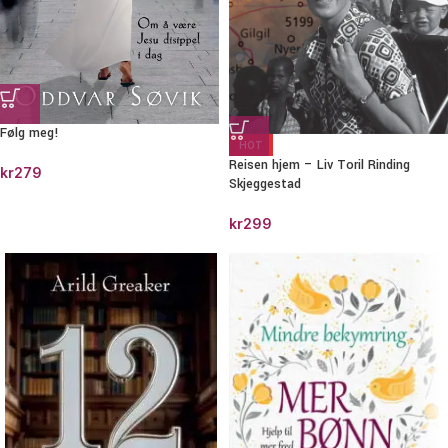
Følg meg!
HOT
Reisen hjem – Liv Toril Rinding
kr
279
Skjeggestad
kr
299