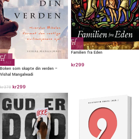
Familien fra Eden
SALE
kr
299
Boken som skapte din verden –
Vishal Mangalwadi
kr
299
kr
378