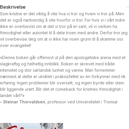
Beskrivelse
Som kristne er det viktig å vite hva vi tror og hvem vi tror på. Men
det er også nødvendig å vite hvorfor vi tror. For hvis vi i vårt indre
ikke er overbevist om at det vi tror på er sant, vil vi verken ha
frimodighet eller autoritet til å dele troen med andre. Derfor tror jeg
vil overbevise deg om at vi ikke har noen grunn til å skamme oss
over evangeliet!
«Denne boken går offensivt ut på den apologetiske arena med et
slagkraftig og helhetlig innblikk. Boken er skrevet med både
intensitet og stor sørlandsk lunhet og varme. Man fornemmer
nærmest at dette er utviklet i praksisfeltet av en forkynner med rik
erfaring. Ingen problemer blir oversett, og ingen byrde eller stein
blir liggende urørt. Blir det et comeback for kristnes fri­modighet i
landet vårt?»
– Steinar Thorvaldsen
, professor ved Universitetet i Tromsø