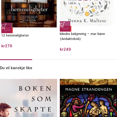
NEW
NEW
Mindre bekymring – mer bønn
12 hemmeligheter
(Andaktsbok)
kr
279
kr
249
Du vil kanskje like