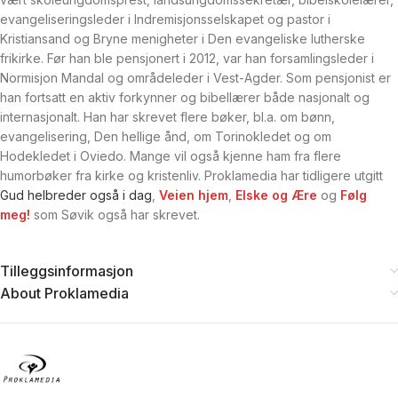
evangeliseringsleder i Indremisjonsselskapet og pastor i
Kristiansand og Bryne menigheter i Den evangeliske lutherske
frikirke. Før han ble pensjonert i 2012, var han forsamlingsleder i
Normisjon Mandal og områdeleder i Vest-Agder. Som pensjonist er
han fortsatt en aktiv forkynner og bibellærer både nasjonalt og
internasjonalt. Han har skrevet flere bøker, bl.a. om bønn,
evangelisering, Den hellige ånd, om Torinokledet og om
Hodekledet i Oviedo. Mange vil også kjenne ham fra flere
humorbøker fra kirke og kristenliv. Proklamedia har tidligere utgitt
Gud helbreder også i dag
,
Veien hjem
,
Elske og Ære
og
Følg
meg!
som Søvik også har skrevet.
Tilleggsinformasjon
About Proklamedia