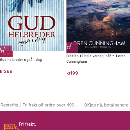
NEW
Bibelen til hele verden, nå! – Loren
Gud helbreder også i dag
Cunningham
kr
299
kr
199
efritt. | Fri frakt på ordre over 499,-.
Kjøp nå, betal senere. Rent
Fri frakt.