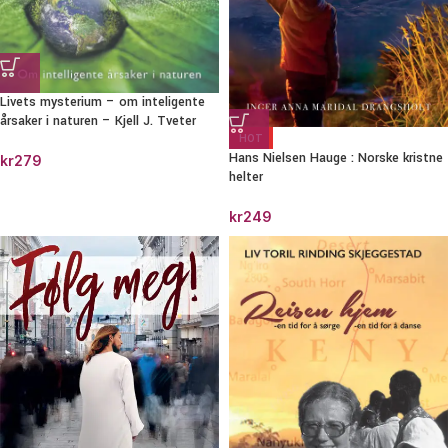
Livets mysterium – om inteligente
årsaker i naturen – Kjell J. Tveter
HOT
Hans Nielsen Hauge : Norske kristne
kr
279
helter
kr
249