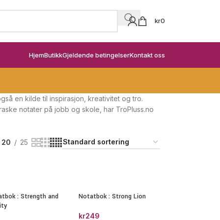
kr
0
Hjem
Butikk
Gjeldende betingelser
Kontakt oss
en kilde til inspirasjon, kreativitet og tro.
 raske notater på jobb og skole, har TroPluss.no
20
25
tbok : Strength and
Notatbok : Strong Lion
ity
kr
249