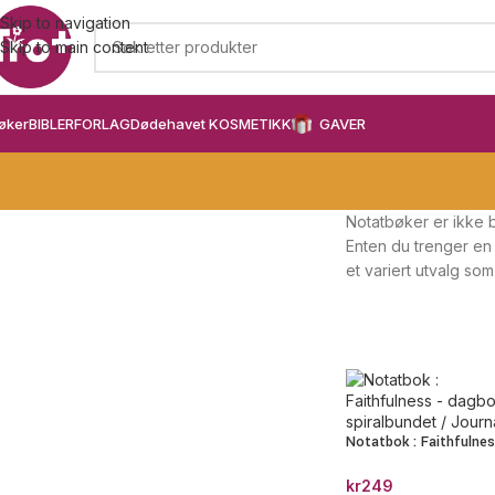
Skip to navigation
Skip to main content
øker
BIBLER
FORLAG
Dødehavet KOSMETIKK
GAVER
Notatbøker er ikke b
Enten du trenger en 
et variert utvalg som 
Notatbok : Faithfulne
kr
249