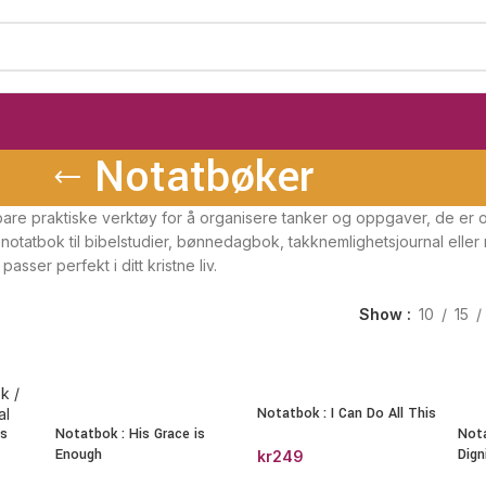
Notatbøker
are praktiske verktøy for å organisere tanker og oppgaver, de er også 
notatbok til bibelstudier, bønnedagbok, takknemlighetsjournal eller
passer perfekt i ditt kristne liv.
Show
10
15
Notatbok : I Can Do All This
ss
Notatbok : His Grace is
Nota
Enough
Dign
kr
249