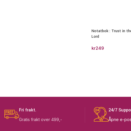
Notatbok : Trust in th
Lord
kr
249
Fri frakt.
24/7 Suppo
Gratis frakt over 499,-
Åpne e-pos