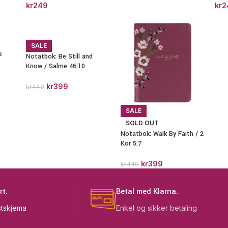
kr
249
kr
2
SALE
e
Notatbok: Be Still and
Know / Salme 46:10
kr
399
kr
449
SALE
SOLD OUT
Notatbok: Walk By Faith / 2
Kor 5:7
kr
399
kr
449
rt.
Betal med Klarna.
tskjema
Enkel og sikker betaling