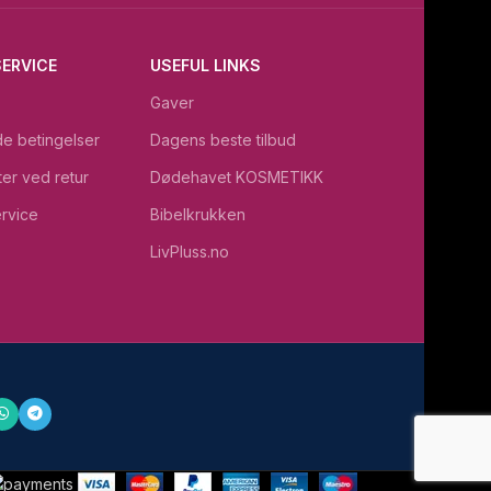
ERVICE
USEFUL LINKS
Gaver
e betingelser
Dagens beste tilbud
ter ved retur
Dødehavet KOSMETIKK
rvice
Bibelkrukken
LivPluss.no