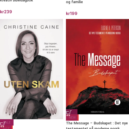
Kreativ bibeldagbok
og familie
kr
239
kr
199
NEW
The Message – Budskapet : Det nye
SALE
testamentet på moderne norsk
HOT