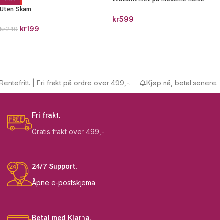
Uten Skam
kr
599
kr
199
kr
249
tefritt. | Fri frakt på ordre over 499,-.
Kjøp nå, betal senere. Ren
Fri frakt.
Gratis frakt over 499,-
24/7 Support.
Åpne e-postskjema
Betal med Klarna.