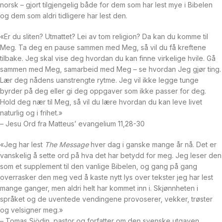
norsk – gjort tilgjengelig både for dem som har lest mye i Bibelen
og dem som aldri tidligere har lest den.
«Er du sliten? Utmattet? Lei av tom religion? Da kan du komme til
Meg. Ta deg en pause sammen med Meg, så vil du få kreftene
tilbake. Jeg skal vise deg hvordan du kan finne virkelige hvile. Gå
sammen med Meg, samarbeid med Meg – se hvordan Jeg gjør ting.
Lær deg nådens uanstrengte rytme. Jeg vil ikke legge tunge
byrder på deg eller gi deg oppgaver som ikke passer for deg.
Hold deg nær til Meg, så vil du lære hvordan du kan leve livet
naturlig og i frihet.»
– Jesu Ord fra Matteus’ evangelium 11,28-30
«Jeg har lest
The Message
hver dag i ganske mange år nå. Det er
vanskelig å sette ord på hva det har betydd for meg. Jeg leser den
som et supplement til den vanlige Bibelen, og gang på gang
overrasker den meg ved å kaste nytt lys over tekster jeg har lest
mange ganger, men aldri helt har kommet inn i. Skjønnheten i
språket og de uventede vendingene provoserer, vekker, trøster
og velsigner meg.»
– Tomas Sjödin, pastor og forfatter om den svenske utgaven