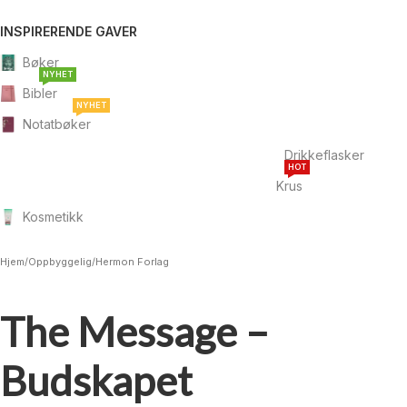
INSPIRERENDE GAVER
Bøker
NYHET
Bibler
NYHET
Notatbøker
Drikkeflasker
HOT
Krus
Kosmetikk
Hjem
/
Oppbyggelig
/
Hermon Forlag
The Message –
Budskapet