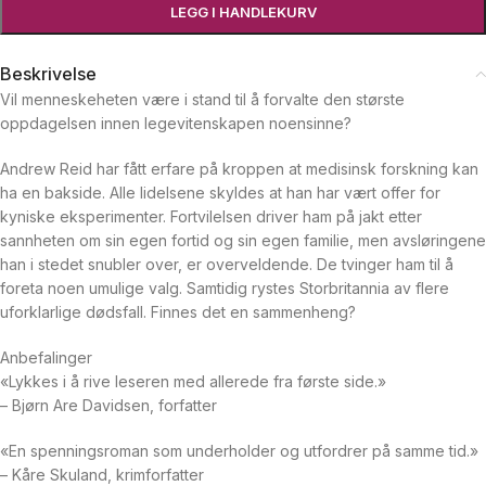
LEGG I HANDLEKURV
Beskrivelse
Vil menneskeheten være i stand til å forvalte den største
oppdagelsen innen legevitenskapen noensinne?
Andrew Reid har fått erfare på kroppen at medisinsk forskning kan
ha en bakside. Alle lidelsene skyldes at han har vært offer for
kyniske eksperimenter. Fortvilelsen driver ham på jakt etter
sannheten om sin egen fortid og sin egen familie, men avsløringene
han i stedet snubler over, er overveldende. De tvinger ham til å
foreta noen umulige valg. Samtidig rystes Storbritannia av flere
uforklarlige dødsfall. Finnes det en sammenheng?
Anbefalinger
«Lykkes i å rive leseren med allerede fra første side.»
– Bjørn Are Davidsen, forfatter
«En spenningsroman som underholder og utfordrer på samme tid.»
– Kåre Skuland, krimforfatter