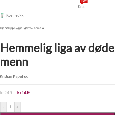
HOT
Krus
Kosmetikk
Hjem
/
Oppbyggelig
/
Proklamedia
Hemmelig liga av døde
menn
Kristian Kapelrud
kr
149
kr
249
-
+