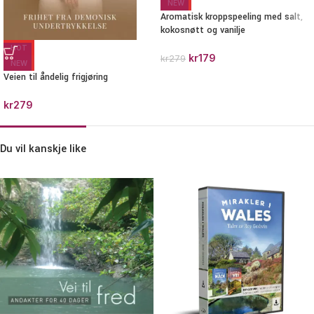
NEW
Aromatisk kroppspeeling med salt,
kokosnøtt og vanilje
HOT
kr
179
kr
279
NEW
Veien til åndelig frigjøring
kr
279
Du vil kanskje like