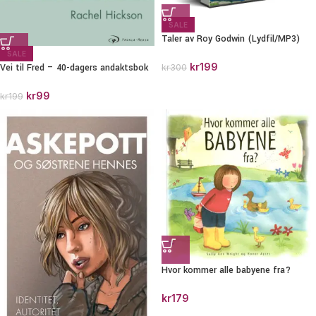
SALE
Taler av Roy Godwin (Lydfil/MP3)
SALE
kr
199
Vei til Fred – 40-dagers andaktsbok
kr
300
kr
99
kr
199
Hvor kommer alle babyene fra?
kr
179