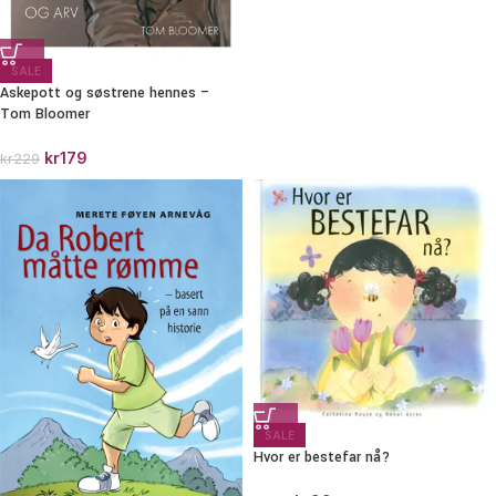
SALE
Askepott og søstrene hennes –
Tom Bloomer
kr
179
kr
229
SALE
Hvor er bestefar nå?