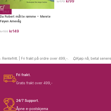
kr
99
kr
179
SALE
Da Robert måtte rømme – Merete
Føyen Arnevåg
kr
149
kr
199
ntefritt. | Fri frakt på ordre over 499,-.
Kjøp nå, betal senere. Re
Fri frakt.
Gratis frakt over 499,-
24/7 Support.
Åpne e-postskjema