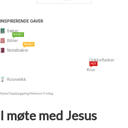
INSPIRERENDE GAVER
Bøker
NYHET
Bibler
NYHET
Notatbøker
Drikkeflasker
HOT
Krus
Kosmetikk
Hjem
/
Oppbyggelig
/
Hermon Forlag
I møte med Jesus