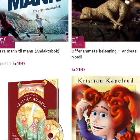
NEW
SALE
Offerlammets belønning – Andreas
Fra mann til mann (Andaktsbok)
Nordli
kr
199
kr
279
kr
299