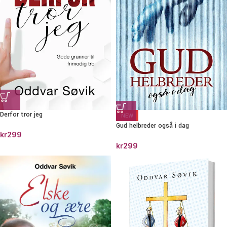
Derfor tror jeg
NEW
Gud helbreder også i dag
kr
299
kr
299