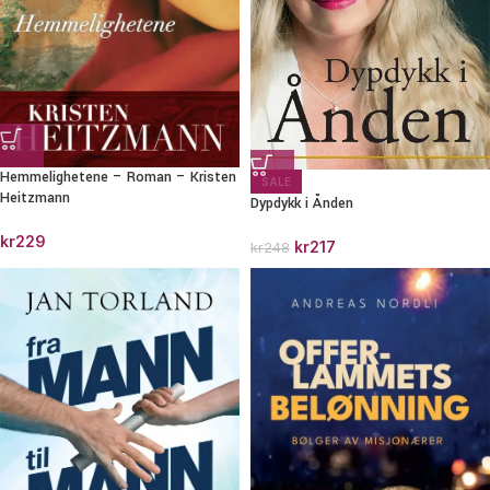
Hemmelighetene – Roman – Kristen
SALE
Heitzmann
Dypdykk i Ånden
kr
229
kr
217
kr
248