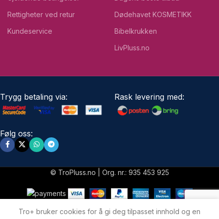
Rettigheter ved retur
Dødehavet KOSMETIKK
Kundeservice
Bibelkrukken
LivPluss.no
Trygg betaling via:
Rask levering med:
Følg oss:
© TroPluss.no | Org. nr.: 935 453 925
Tro+ bruker cookies for å gi deg tilpasset innhold og en
Shop
Menu
Nyheter
My account