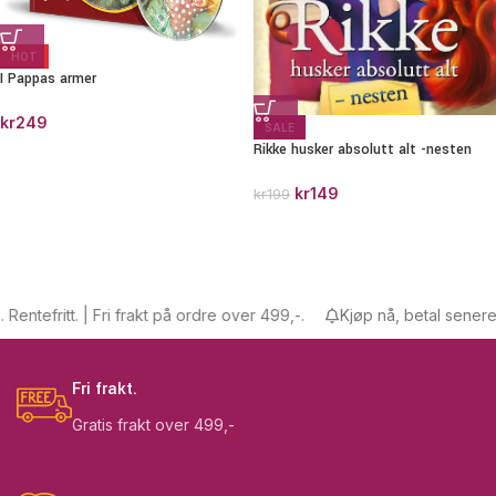
HOT
I Pappas armer
kr
249
SALE
Rikke husker absolutt alt -nesten
kr
149
kr
199
tefritt. | Fri frakt på ordre over 499,-.
Kjøp nå, betal senere. Ren
Fri frakt.
Gratis frakt over 499,-