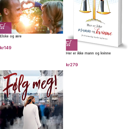
Elske og ære
kr
149
Her er ikke mann og kvinne
kr
279