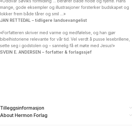
«Oddvar Søviks formidling … berører både hode og hjerte. Hans
mange, gode eksempler og illustrasjoner forsterker budskapet og
lokker frem både tårer og smil …»
JAN RETTEDAL – tidligere landsevangelist
«Forfatteren skriver med varme og medfølelse, og han gjør
bibelhistoriene relevante for vår tid. Vel verdt å pusse lesebrillene,
sette seg i godstolen og – sannelig få et møte med Jesus!»
SVEIN E. ANDERSEN – forfatter & forlagssjef
Tilleggsinformasjon
About Hermon Forlag