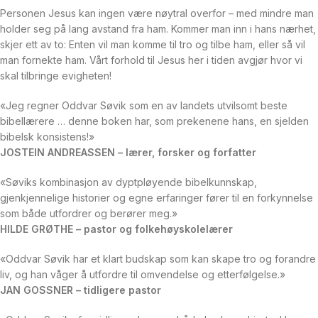
Personen Jesus kan ingen være nøytral overfor – med mindre man
holder seg på lang avstand fra ham. Kommer man inn i hans nærhet,
skjer ett av to: Enten vil man komme til tro og tilbe ham, eller så vil
man fornekte ham. Vårt forhold til Jesus her i tiden avgjør hvor vi
skal tilbringe evigheten!
«Jeg regner Oddvar Søvik som en av landets utvilsomt beste
bibellærere … denne boken har, som prekenene hans, en sjelden
bibelsk konsistens!»
JOSTEIN ANDREASSEN – lærer, forsker og forfatter
«Søviks kombinasjon av dyptpløyende bibelkunnskap,
gjenkjennelige historier og egne erfaringer fører til en forkynnelse
som både utfordrer og berører meg.»
HILDE GRØTHE – pastor og folkehøyskolelærer
«Oddvar Søvik har et klart budskap som kan skape tro og forandre
liv, og han våger å utfordre til omvendelse og etterfølgelse.»
JAN GOSSNER – tidligere pastor