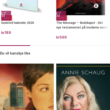
NEW
NEW
GudsOrd kalender 2026
The Message – Budskapet : Det
nye testamentet på moderne norsk
kr
189
kr
599
Du vil kanskje like