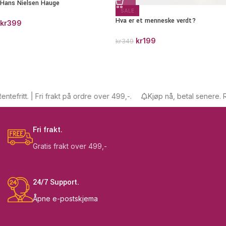
Hans Nielsen Hauge
SALE
Hva er et menneske verdt?
kr
399
kr
199
kr
349
fritt. | Fri frakt på ordre over 499,-.
Kjøp nå, betal senere. Rente
Fri frakt.
Gratis frakt over 499,-
24/7 Support.
Åpne e-postskjema