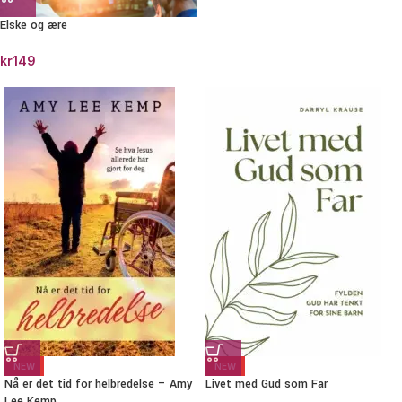
Elske og ære
kr
149
NEW
NEW
Nå er det tid for helbredelse – Amy
Livet med Gud som Far
Lee Kemp