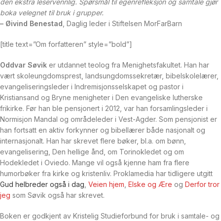
den ekstra leservennlig. Spørsmål til egenrefleksjon og samtale gjør
boka velegnet til bruk i grupper.
– Øivind Benestad
, Daglig leder i Stiftelsen MorFarBarn
[title text=”Om forfatteren” style=”bold”]
Oddvar Søvik
er utdannet teolog fra Menighetsfakultet. Han har
vært skoleungdomsprest, landsungdomssekretær, bibelskolelærer,
evangeliseringsleder i Indremisjonsselskapet og pastor i
Kristiansand og Bryne menigheter i Den evangeliske lutherske
frikirke. Før han ble pensjonert i 2012, var han forsamlingsleder i
Normisjon Mandal og områdeleder i Vest-Agder. Som pensjonist er
han fortsatt en aktiv forkynner og bibellærer både nasjonalt og
internasjonalt. Han har skrevet flere bøker, bl.a. om bønn,
evangelisering, Den hellige ånd, om Torinokledet og om
Hodekledet i Oviedo. Mange vil også kjenne ham fra flere
humorbøker fra kirke og kristenliv. Proklamedia har tidligere utgitt
Gud helbreder også i dag
,
Veien hjem
,
Elske og Ære
og
Derfor tror
jeg
som Søvik også har skrevet.
Boken er godkjent av Kristelig Studieforbund for bruk i samtale- og