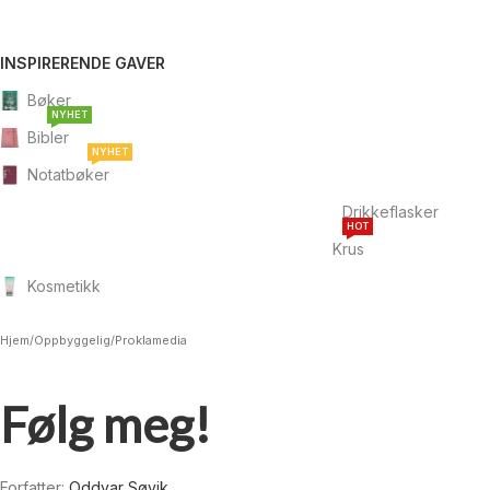
INSPIRERENDE GAVER
Bøker
NYHET
Bibler
NYHET
Notatbøker
Drikkeflasker
HOT
Krus
Kosmetikk
Hjem
/
Oppbyggelig
/
Proklamedia
Følg meg!
Forfatter:
Oddvar Søvik