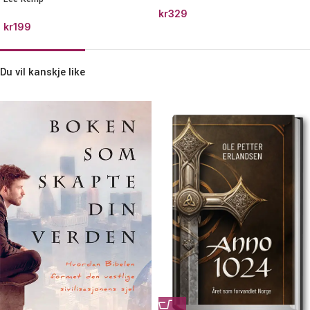
kr
329
kr
199
Du vil kanskje like