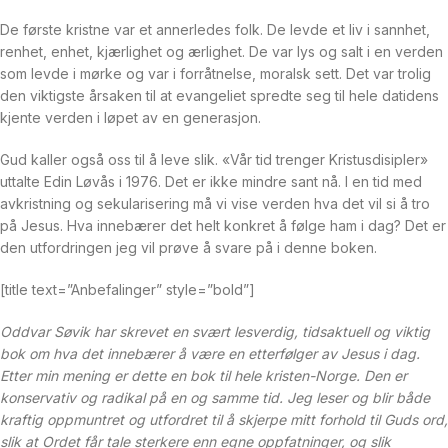
De første kristne var et annerledes folk. De levde et liv i sannhet,
renhet, enhet, kjærlighet og ærlighet. De var lys og salt i en verden
som levde i mørke og var i forråtnelse, moralsk sett. Det var trolig
den viktigste årsaken til at evangeliet spredte seg til hele datidens
kjente verden i løpet av en generasjon.
Gud kaller også oss til å leve slik. «Vår tid trenger Kristusdisipler»
uttalte Edin Løvås i 1976. Det er ikke mindre sant nå. I en tid med
avkristning og sekularisering må vi vise verden hva det vil si å tro
på Jesus. Hva innebærer det helt konkret å følge ham i dag? Det er
den utfordringen jeg vil prøve å svare på i denne boken.
[title text=”Anbefalinger” style=”bold”]
Oddvar Søvik har skrevet en svært lesverdig, tidsaktuell og viktig
bok om hva det innebærer å være en etterfølger av Jesus i dag.
Etter min mening er dette en bok til hele kristen-Norge. Den er
konservativ og radikal på en og samme tid. Jeg leser og blir både
kraftig oppmuntret og utfordret til å skjerpe mitt forhold til Guds ord,
slik at Ordet får tale sterkere enn egne oppfatninger, og slik