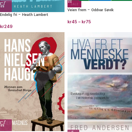
SALE
Veien frem – Oddvar Søvik
Endelig fri – Heath Lambert
kr
45
–
kr
75
kr
249