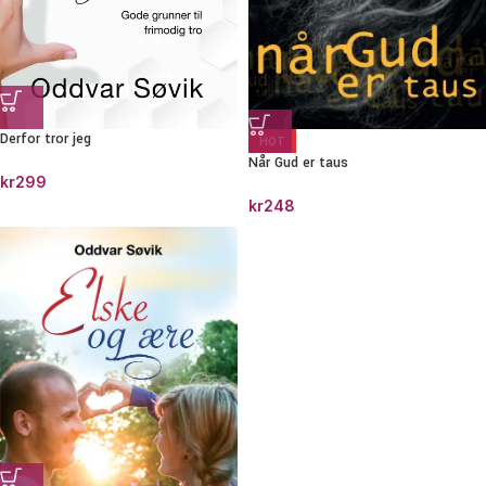
Derfor tror jeg
HOT
Når Gud er taus
kr
299
kr
248