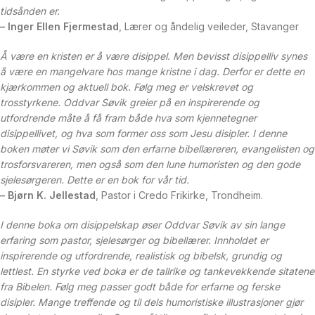
tidsånden er.
– Inger Ellen Fjermestad
, Lærer og åndelig veileder, Stavanger
Å være en kristen er å være disippel. Men bevisst disippelliv synes
å være en mangelvare hos mange kristne i dag. Derfor er dette en
kjærkommen og aktuell bok. Følg meg er velskrevet og
trosstyrkene. Oddvar Søvik greier på en inspirerende og
utfordrende måte å få fram både hva som kjennetegner
disippellivet, og hva som former oss som Jesu disipler. I denne
boken møter vi Søvik som den erfarne bibellæreren, evangelisten og
trosforsvareren, men også som den lune humoristen og den gode
sjelesørgeren. Dette er en bok for vår tid.
– Bjørn K. Jellestad
, Pastor i Credo Frikirke, Trondheim.
I denne boka om disippelskap øser Oddvar Søvik av sin lange
erfaring som pastor, sjelesørger og bibellærer. Innholdet er
inspirerende og utfordrende, realistisk og bibelsk, grundig og
lettlest. En styrke ved boka er de tallrike og tankevekkende sitatene
fra Bibelen. Følg meg passer godt både for erfarne og ferske
disipler. Mange treffende og til dels humoristiske illustrasjoner gjør