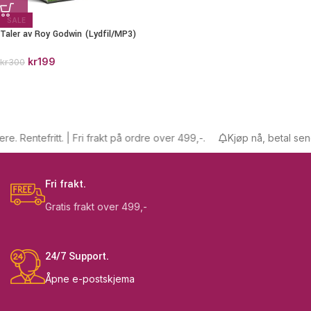
SALE
Taler av Roy Godwin (Lydfil/MP3)
kr
199
kr
300
 Rentefritt. | Fri frakt på ordre over 499,-.
Kjøp nå, betal senere.
Fri frakt.
Gratis frakt over 499,-
24/7 Support.
Åpne e-postskjema