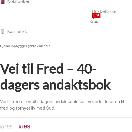
Notatbøker
Drikkeflasker
HOT
Krus
Kosmetikk
Hjem
/
Oppbyggelig
/
Proklamedia
Vei til Fred – 40-
dagers andaktsbok
Vei til fred er en 40-dagers andaktsbok som veileder leseren til
fred og fornyet liv med Gud.
kr
99
kr
199