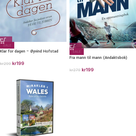
SALE
Klar for dagen – Øyvind Hofstad
SALE
Fra mann til mann (Andaktsbok)
kr
199
kr
299
kr
199
kr
279