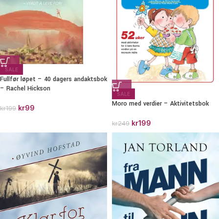
SALE
Fullfør løpet – 40 dagers andaktsbok
– Rachel Hickson
SALE
Moro med verdier – Aktivitetsbok
kr
99
kr
199
kr
199
kr
249