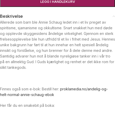
LEGG I HANDLEKURV
Beskrivelse
Allerede som barn ble Annie Schaug ledet inn i et liv preget av
spiritisme, sjamanisme og okkultisme. Snart snakket hun med døde
og opplevde skyggesidens åndelige virkelighet. Gjennom en sterk
frelsesopplevelse ble hun utfridd til et liv i frihet med Jesus. Hennes
unike bakgrunn har ført til at hun innehar en helt spesiell åndelig
innsikt og forståelse, og hun brenner for å dele denne med andre.
Samtidig advarer hun mot å blande nyreligiøse tanker inn i vår tro
på en allmektig Gud. I Guds kjærlighet og renhet er det ikke rom for
slikt tankegods.
Finnes også som e-bok: Bestill her:
proklamedia.no/andelig-og-
helt-normal-annie-schaug-ebok
Her får du en smakebit på boka: