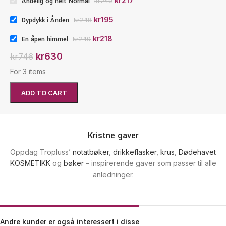
kr
217
Åndelig og helt Normal
kr
249
kr
195
Dypdykk i Ånden
kr
248
kr
218
En åpen himmel
kr
249
kr
630
kr
746
For 3 items
ADD TO CART
Kristne gaver
Oppdag Tropluss’
notatbøker
,
drikkeflasker
,
krus
,
Dødehavet
KOSMETIKK
og
bøker
– inspirerende gaver som passer til alle
anledninger.
Andre kunder er også interessert i disse