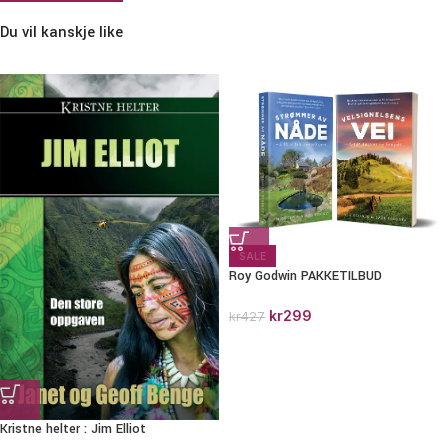
Du vil kanskje like
SALE
Roy Godwin PAKKETILBUD
kr
299
kr
427
Kristne helter : Jim Elliot