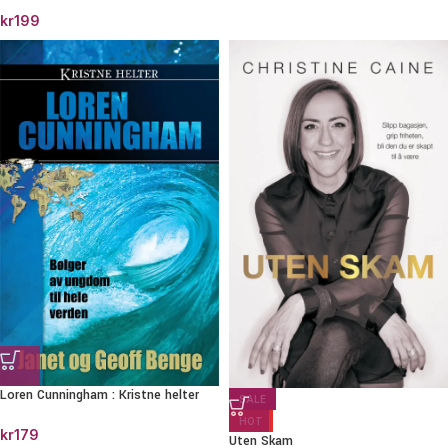
kr
199
Loren Cunningham : Kristne helter
SALE
HOT
kr
179
Uten Skam