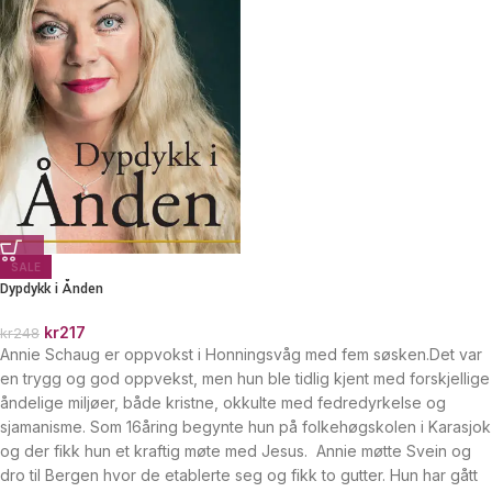
SALE
Dypdykk i Ånden
kr
217
kr
248
Annie Schaug er oppvokst i Honningsvåg med fem søsken.Det var
en trygg og god oppvekst, men hun ble tidlig kjent med forskjellige
åndelige miljøer, både kristne, okkulte med fedredyrkelse og
sjamanisme. Som 16­åring be­gynte hun på folkehøgskolen i Karasjok
og der fikk hun et kraftig møte med Jesus. Annie møtte Svein og
dro til Bergen hvor de etablerte seg og fikk to gutter. Hun har gått