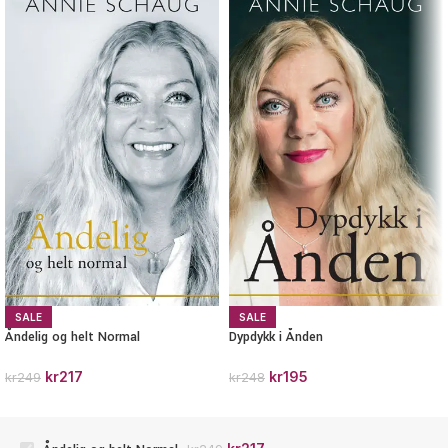
SALE
SALE
Åndelig og helt Normal
Dypdykk i Ånden
kr
217
kr
195
kr
249
kr
248