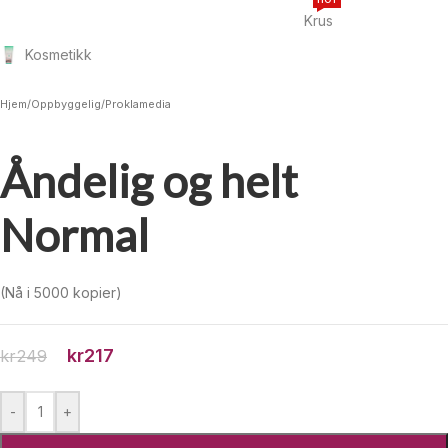
Krus
Kosmetikk
Hjem
/
Oppbyggelig
/
Proklamedia
Åndelig og helt
Normal
(Nå i 5000 kopier)
kr
217
kr
249
-
+