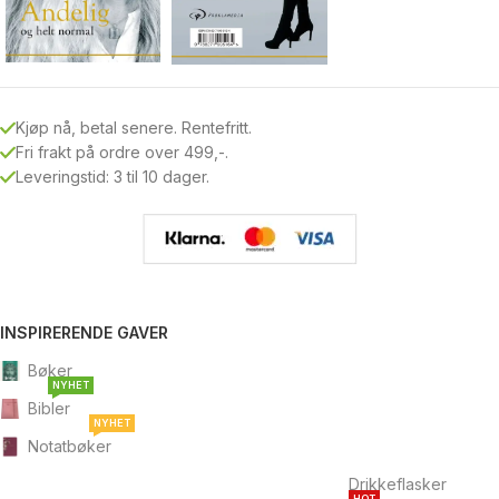
Kjøp nå, betal senere. Rentefritt.
Fri frakt på ordre over 499,-.
Leveringstid: 3 til 10 dager.
INSPIRERENDE GAVER
Bøker
NYHET
Bibler
NYHET
Notatbøker
Drikkeflasker
HOT