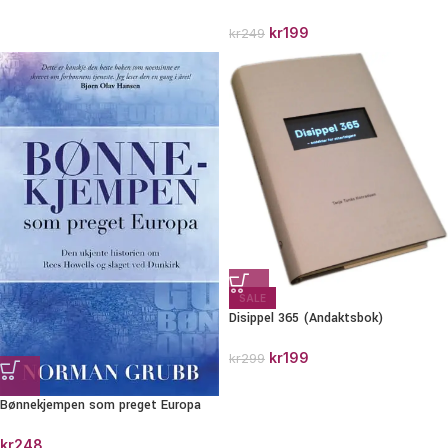
kr
199
kr
249
SALE
Disippel 365 (Andaktsbok)
kr
199
kr
299
Bønnekjempen som preget Europa
kr
248