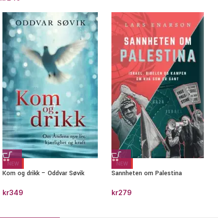
NEW
NEW
Kom og drikk – Oddvar Søvik
Sannheten om Palestina
kr
349
kr
279