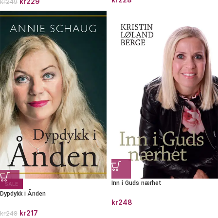
kr
229
kr
249
Inn i Guds nærhet
SALE
Dypdykk i Ånden
kr
248
kr
217
kr
248