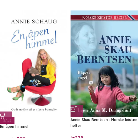
Annie Skau Berntsen : Norske kristne
SALE
helter
En åpen himmel
kr
228