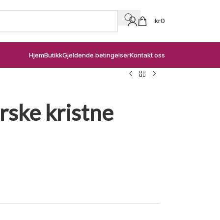
kr
0
Hjem
Butikk
Gjeldende betingelser
Kontakt oss
rske kristne