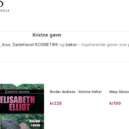
Kristne gaver
,
krus
,
Dødehavet KOSMETIKK
og
bøker
– inspirerende gaver som pa
Broder Andreas : Kristne helter
Mary Slesso
kr
228
kr
199