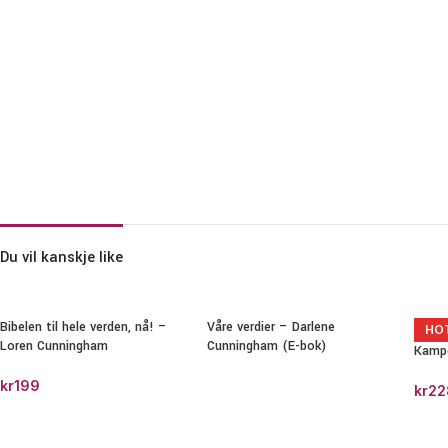
Du vil kanskje like
Bibelen til hele verden, nå! –
Våre verdier – Darlene
HO
Loren Cunningham
Cunningham (E-bok)
Kampe
kr
199
kr
22