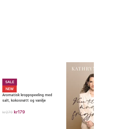
SALE
NEW
Aromatisk kroppspeeling med
salt, kokosnøtt og vanilje
kr
179
kr
279