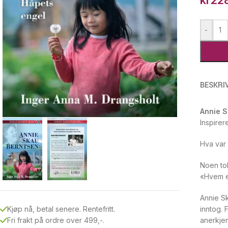
kr
22
-
BESKRI
Annie S
Inspirer
Hva var 
Noen tok
«Hvem er
Annie Sk
inntog. 
Kjøp nå, betal senere. Rentefritt.
anerkjen
Fri frakt på ordre over 499,-.