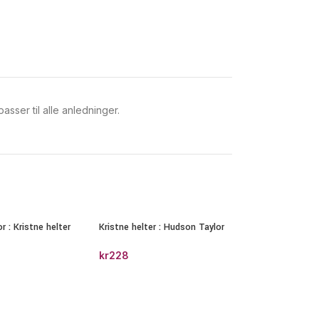
sser til alle anledninger.
r : Kristne helter
Kristne helter : Hudson Taylor
kr
228