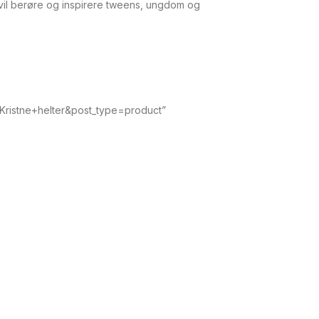
 vil berøre og inspirere tweens, ungdom og
s=Kristne+helter&post_type=product”