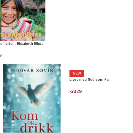
e helter : Elisabeth Elliot
9
NEW
Livet med Gud som Far
kr
329