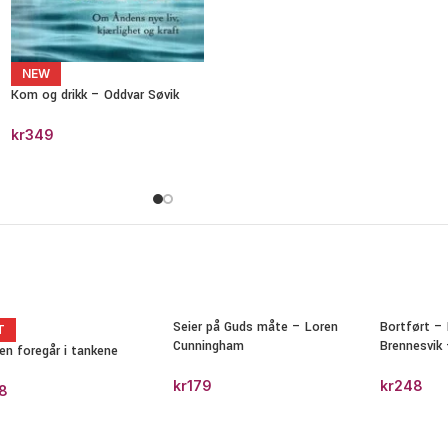
NEW
Kom og drikk – Oddvar Søvik
kr
349
Seier på Guds måte – Loren
Bortført –
T
Cunningham
Brennesvik
n foregår i tankene
kr
179
kr
248
8