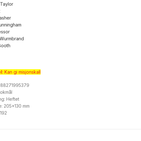
Taylor
t
rasher
unningham
essor
 Wurmbrand
Booth
l
: Kan gi misjonskall
788271995379
Bokmål
ng: Heftet
se: 205×130 mm
 192