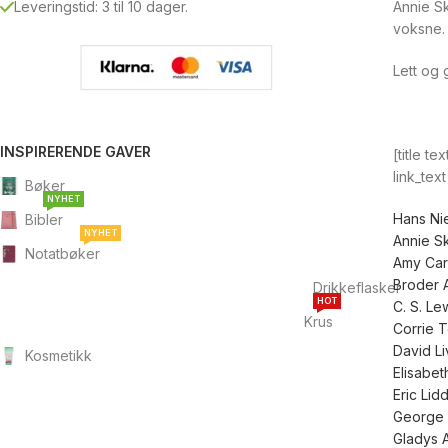
Annie Sk
Leveringstid: 3 til 10 dager.
voksne.
Lett og 
INSPIRERENDE GAVER
[title te
link_tex
Bøker
NYHET
Hans Ni
Bibler
NYHET
Annie S
Notatbøker
Amy Car
Broder 
Drikkeflasker
HOT
C. S. Le
Krus
Corrie 
David Li
Kosmetikk
Elisabeth
Eric Lidd
George 
Gladys 