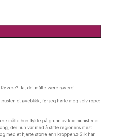
g. Røvere? Ja, det måtte være røvere!
eg pusten et øyeblikk, før jeg hørte meg selv rope:
nere måtte hun flykte på grunn av kommunistenes
kong, der hun var med å stifte regionens mest
og med et hjerte større enn kroppen.» Slik har