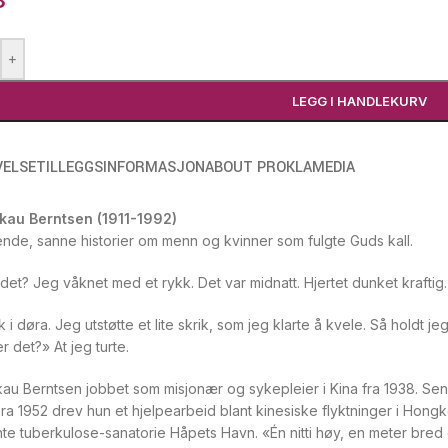
8
+
LEGG I HANDLEKURV
VELSE
TILLEGGSINFORMASJON
ABOUT PROKLAMEDIA
kau Berntsen (1911-1992)
ende, sanne historier om menn og kvinner som fulgte Guds kall.
det? Jeg våknet med et rykk. Det var midnatt. Hjertet dunket krafti
 i døra. Jeg utstøtte et lite skrik, som jeg klarte å kvele. Så holdt j
 det?» At jeg turte.
au Berntsen jobbet som misjonær og sykepleier i Kina fra 1938. Se
Fra 1952 drev hun et hjelpearbeid blant kinesiske flyktninger i Hong
te tuberkulose-sanatorie Håpets Havn. «Én nitti høy, en meter bred 