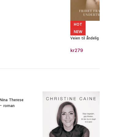
HOT
NEW
Veien til åndelig frigjøring
kr
279
 Nina Therese
 – roman