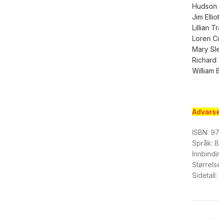
Hudson 
Jim Ellio
Lillian T
Loren C
Mary Sl
Richard
William 
Advarse
ISBN: 9
Språk: 
Innbindi
Størrel
Sidetall: