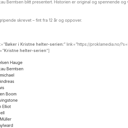
au Berntsen blitt presentert. Historien er original og spennende og
gripende skrevet – fint fra 12 år og oppover.
xt=”
Bøker i Kristne helter-serien:
” link=”https://proklamedia.no/?
t=”
Kristne helter
-serien
“]
elsen Hauge
kau Berntsen
michael
Andreas
wis
Ten Boom
vingstone
 Elliot
ell
Müller
Aylward