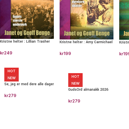
Kristne helter : Lillian Trasher
Kristne helter : Amy Carmichael
Kristn
kr
249
kr
199
kr
19
HOT
HOT
NEW
NEW
Se, jeg er med dere alle dager
GudsOrd almanakk 2026
kr
279
kr
279