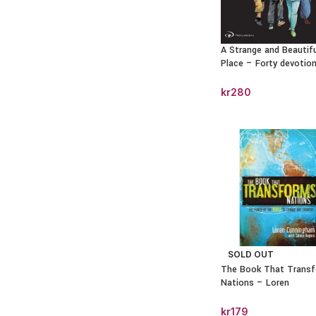
A Strange and Beautifu
Place – Forty devotion
short term missionari
kr
280
SOLD OUT
The Book That Trans
Nations – Loren
Cunningham
kr
179