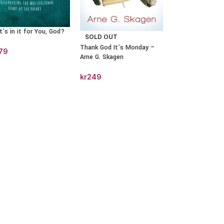
’s in it for You, God?
SOLD OUT
Thank God It’s Monday –
79
Arne G. Skagen
kr
249