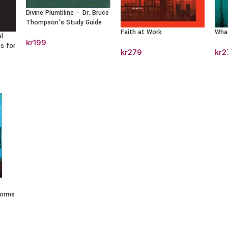
Divine Plumbline – Dr. Bruce
Thompson’s Study Guide
Faith at Work
What
l
kr
199
s for
kr
279
kr
2
es
forms