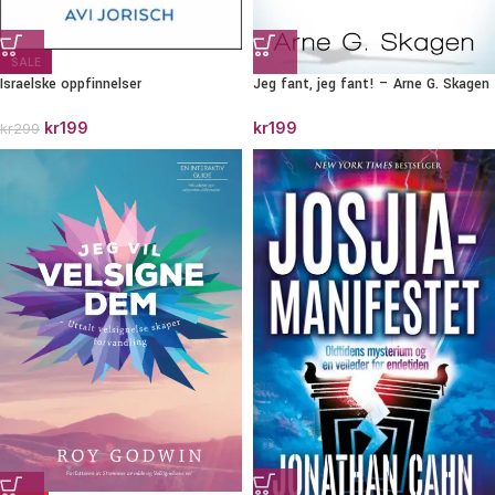
SALE
Israelske oppfinnelser
Jeg fant, jeg fant! – Arne G. Skagen
kr
199
kr
199
kr
299