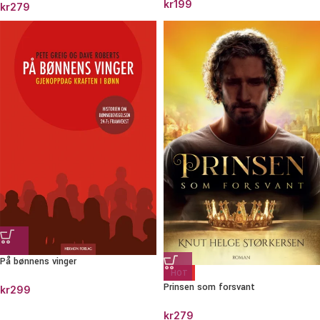
kr
199
kr
279
På bønnens vinger
HOT
Prinsen som forsvant
kr
299
kr
279