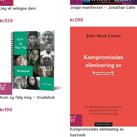
NEW
Josjia-manifestet – Jonathan Cahn
Jeg vil velsigne dem
kr
299
kr
329
Kom og følg meg – Studiebok
kr
199
Kompromissløs eliminering av
hastverk