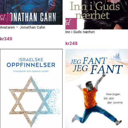
Avataren – Jonathan Cahn
Inn i Guds nærhet
kr
349
kr
248