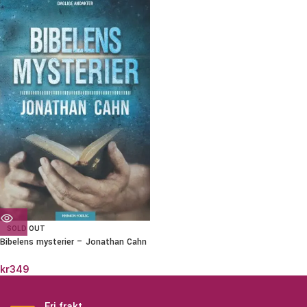
SOLD OUT
Bibelens mysterier – Jonathan Cahn
kr
349
Fri frakt.