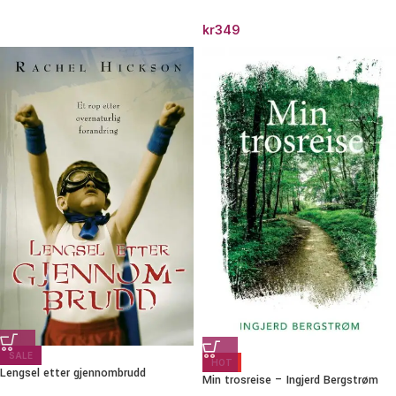
kr
349
SALE
HOT
Lengsel etter gjennombrudd
Min trosreise – Ingjerd Bergstrøm