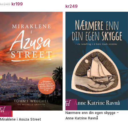
kr
199
kr
249
kr
249
Nærmere enn din egen skygge –
HOT
Anne Katrine Ravnå
Miraklene i Asuza Street