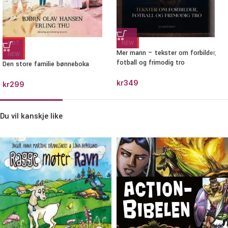
HOT
NEW
Mer mann – tekster om forbilder,
NEW
fotball og frimodig tro
Den store familie bønneboka
kr
349
kr
299
Du vil kanskje like