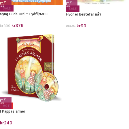
SALE
SALE
Syng Guds Ord – Lydfil/MP3
Hvor er bestefar nå?
kr
379
kr
99
kr
399
kr
179
HOT
I Pappas armer
kr
249