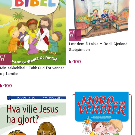
Lær dem å takke – Bodil Gjerland
Sæbjørnsen
kr
199
Min takkebibel : Takk Gud for venner
og familie
kr
199