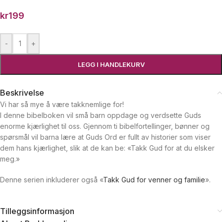
kr
199
-
+
LEGG I HANDLEKURV
Beskrivelse
Vi har så mye å være takknemlige for!
I denne bibelboken vil små barn oppdage og verdsette Guds
enorme kjærlighet til oss. Gjennom ti bibelfortellinger, bønner og
spørsmål vil barna lære at Guds Ord er fullt av historier som viser
dem hans kjærlighet, slik at de kan be: «Takk Gud for at du elsker
meg.»
Denne serien inkluderer også «
Takk Gud for venner og familie
».
Tilleggsinformasjon