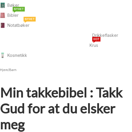
Bøker
NYHET
Bibler
NYHET
Notatbøker
Drikkeflasker
HOT
Krus
Kosmetikk
Hjem
/
Barn
Min takkebibel : Takk
Gud for at du elsker
meg