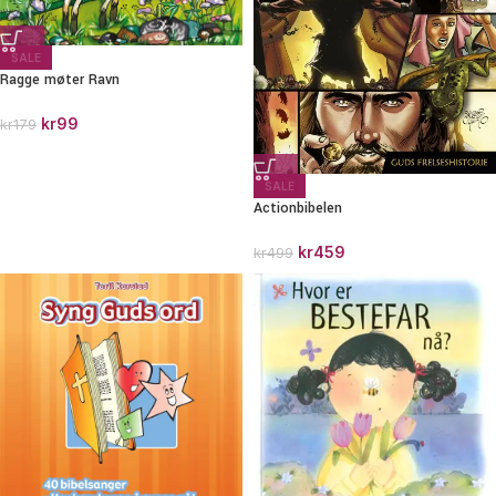
SALE
Ragge møter Ravn
kr
99
kr
179
SALE
Actionbibelen
kr
459
kr
499