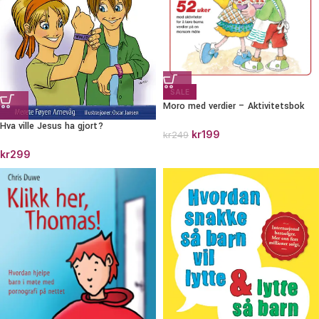
SALE
Moro med verdier – Aktivitetsbok
Hva ville Jesus ha gjort?
kr
199
kr
249
kr
299