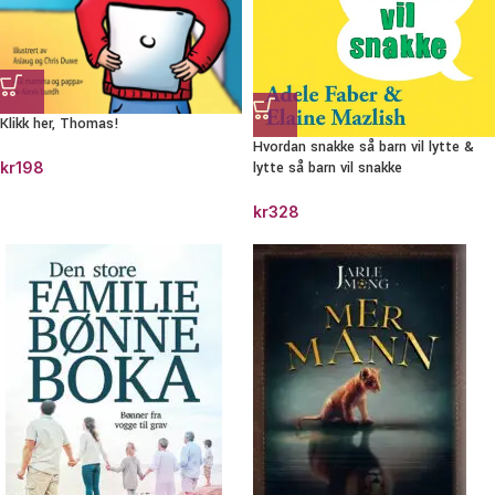
Klikk her, Thomas!
Hvordan snakke så barn vil lytte &
kr
198
lytte så barn vil snakke
kr
328