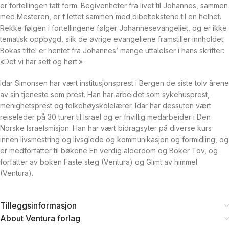
er fortellingen tatt form. Begivenheter fra livet til Johannes, sammen
med Mesteren, er f lettet sammen med bibeltekstene til en helhet.
Rekke følgen i fortellingene følger Johannesevangeliet, og er ikke
tematisk opp­bygd, slik de øvrige evangeliene framstiller innholdet.
Bokas tittel er hentet fra Johannes’ mange uttalelser i hans skrifter:
«Det vi har sett og hørt.»
Idar Simonsen har vært institusjonsprest i Bergen de siste tolv årene
av sin tjeneste som prest. Han har arbeidet som sykehusprest,
menighetsprest og folke­høyskolelærer. Idar har dessuten vært
reiseleder på 30 turer til Israel og er frivillig medarbeider i Den
Norske Israelsmisjon. Han har vært bidragsyter på diverse kurs
innen livsmestring og livsglede og kommunikasjon og formidling, og
er medforfatter til bøkene En verdig alderdom og Boker Tov, og
forfatter av boken Faste steg (Ventura) og Glimt av himmel
(Ventura).
Tilleggsinformasjon
About Ventura forlag