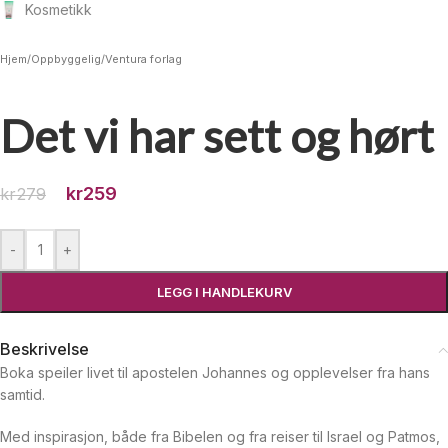
Kosmetikk
Hjem
/
Oppbyggelig
/
Ventura forlag
Det vi har sett og hørt
kr
259
kr
279
-
+
LEGG I HANDLEKURV
Beskrivelse
Boka speiler livet til apostelen Johannes og opplevelser fra hans
samtid.
Med inspirasjon, både fra Bibelen og fra reiser til Israel og Patmos,