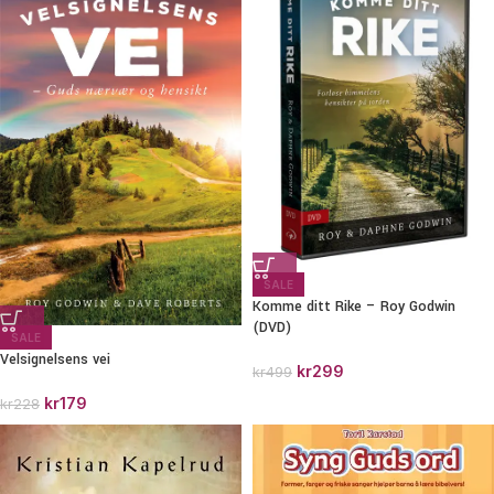
SALE
Komme ditt Rike – Roy Godwin
(DVD)
SALE
Velsignelsens vei
kr
299
kr
499
kr
179
kr
228