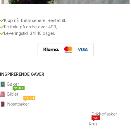
Kjøp nå, betal senere. Rentefritt.
Fri frakt på ordre over 499,-.
Leveringstid: 3 til 10 dager.
INSPIRERENDE GAVER
Bøker
NYHET
Bibler
NYHET
Notatbøker
Drikkeflasker
HOT
Krus