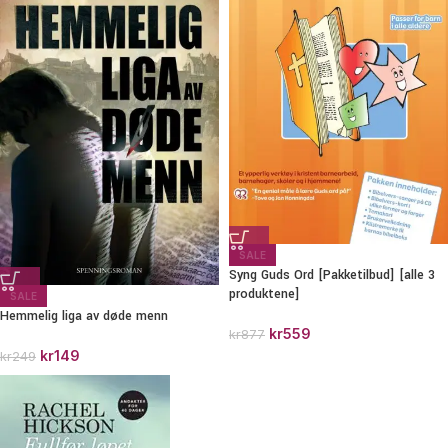
SALE
Syng Guds Ord [Pakketilbud] [alle 3
produktene]
SALE
Hemmelig liga av døde menn
kr
559
kr
877
kr
149
kr
249