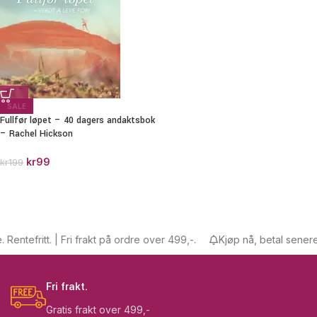
SALE
Fullfør løpet – 40 dagers andaktsbok
– Rachel Hickson
kr
99
kr
199
entefritt. | Fri frakt på ordre over 499,-.
Kjøp nå, betal senere. R
Fri frakt.
Gratis frakt over 499,-