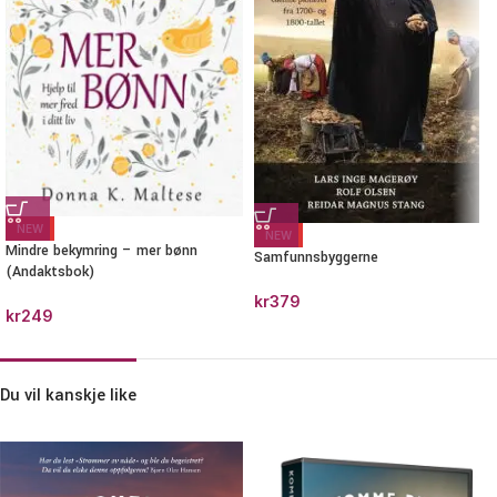
NEW
NEW
Mindre bekymring – mer bønn
Samfunnsbyggerne
(Andaktsbok)
kr
379
kr
249
Du vil kanskje like