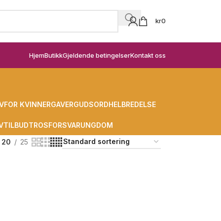
kr
0
Hjem
Butikk
Gjeldende betingelser
Kontakt oss
V
FOR KVINNER
GAVER
GUDSORD
HELBREDELSE
V
TILBUD
TROSFORSVAR
UNGDOM
20
25