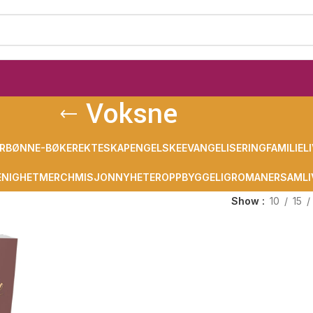
Voksne
R
BØNN
E-BØKER
EKTESKAP
ENGELSKE
EVANGELISERING
FAMILIELI
NIGHET
MERCH
MISJON
NYHETER
OPPBYGGELIG
ROMANER
SAMLI
Show
10
15