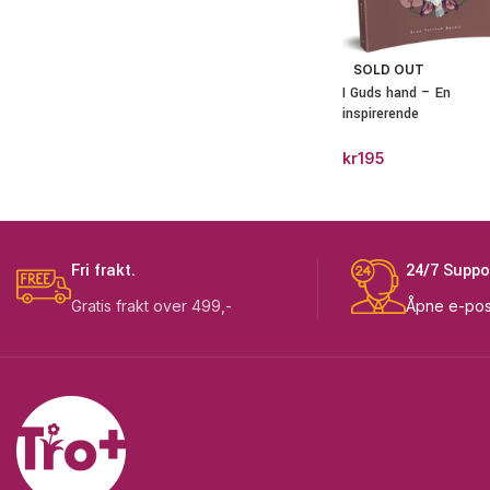
SOLD OUT
I Guds hand – En
inspirerende
fargeleggingsbok for
voksne
kr
195
Fri frakt.
24/7 Suppo
Gratis frakt over 499,-
Åpne e-pos