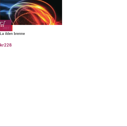
HOT
La ilden brenne
kr
228