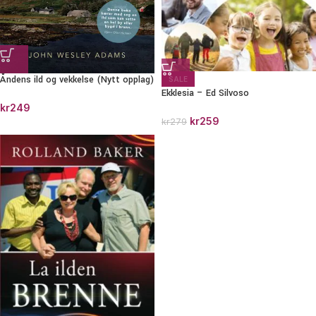
Åndens ild og vekkelse (Nytt opplag)
SALE
Ekklesia – Ed Silvoso
kr
249
kr
259
kr
279