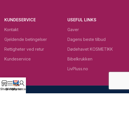
KUNDESERVICE
USEFUL LINKS
Kontakt
Gaver
Gjeldende betingelser
Dagens beste tilbud
Rettigheter ved retur
Dødehavet KOSMETIKK
Kundeservice
Bibelkrukken
LivPluss.no
Shop
Menu
Nyheter
My account
Trygg betaling via:
Rask levering med:
Følg oss: