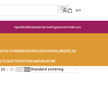
kr
0
Hjem
Butikk
Gjeldende betingelser
Kontakt oss
V
FOR KVINNER
GAVER
GUDSORD
HELBREDELSE
V
TILBUD
TROSFORSVAR
UNGDOM
20
25