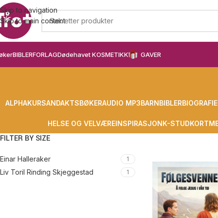
Skip to navigation
Skip to main content
øker
BIBLER
FORLAG
Dødehavet KOSMETIKK
GAVER
ALPHAKURS
ANDAKTSBØKER
AUDIO MP3
BARN
BIBLER
BIOGRAFIE
HELSE OG VELVÆRE
INSPIRASJON
K-STUD
KORT
ME
FILTER BY SIZE
Einar Halleraker
1
Liv Toril Rinding Skjeggestad
1