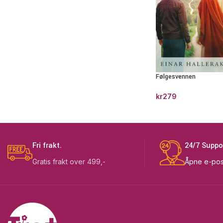
Følgesvennen
kr
279
Fri frakt.
24/7 Suppo
Gratis frakt over 499,-
Åpne e-pos