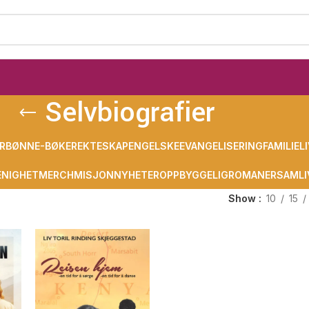
Selvbiografier
R
BØNN
E-BØKER
EKTESKAP
ENGELSKE
EVANGELISERING
FAMILIELI
NIGHET
MERCH
MISJON
NYHETER
OPPBYGGELIG
ROMANER
SAMLI
Show
10
15