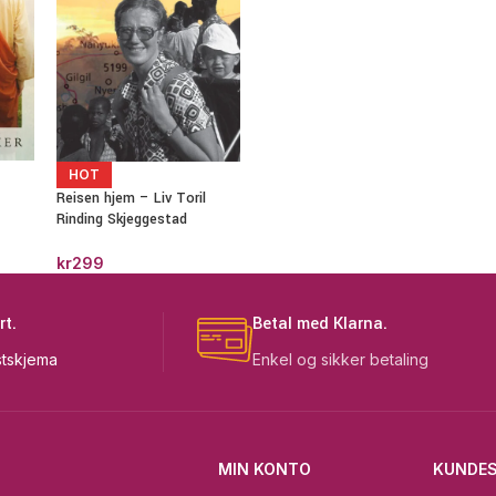
HOT
Reisen hjem – Liv Toril
Rinding Skjeggestad
kr
299
rt.
Betal med Klarna.
tskjema
Enkel og sikker betaling
MIN KONTO
KUNDES