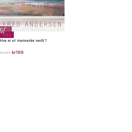
SALE
Hva er et menneske verdt?
kr
199
kr
349