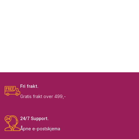
Fri frakt.
Gratis frakt over 499,-
24/7 Support.
Åpne e-postskjema