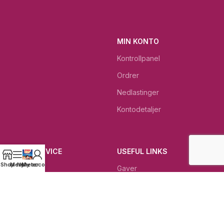
MIN KONTO
Kontrollpanel
Ordrer
Nedlastinger
Kontodetaljer
KUNDESERVICE
USEFUL LINKS
Shop
Menu
Nyheter
My account
Kontakt
Gaver
Gjeldende betingelser
Dagens beste tilbud
Rettigheter ved retur
Dødehavet KOSMETIKK
Kundeservice
Bibelkrukken