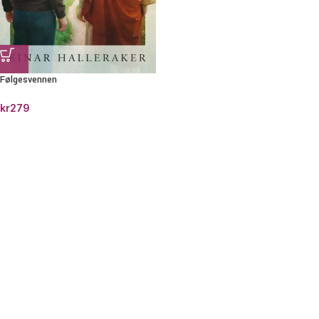
Følgesvennen
kr
279