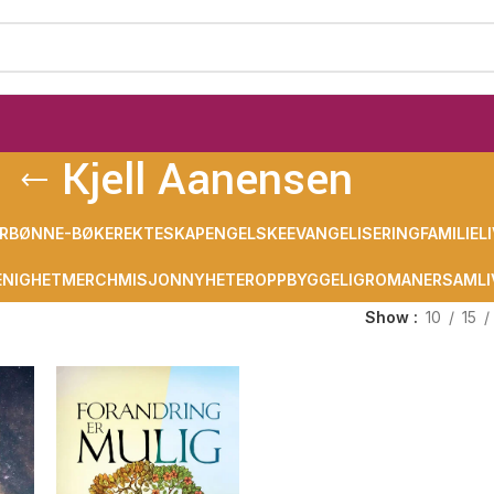
Kjell Aanensen
R
BØNN
E-BØKER
EKTESKAP
ENGELSKE
EVANGELISERING
FAMILIELI
NIGHET
MERCH
MISJON
NYHETER
OPPBYGGELIG
ROMANER
SAMLI
Show
10
15