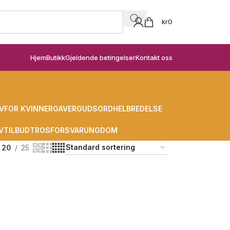
kr
0
Hjem
Butikk
Gjeldende betingelser
Kontakt oss
V
FOR KVINNER
GAVER
GUDSORD
HELBREDELSE
V
TILBUD
TROSFORSVAR
UNGDOM
20
25