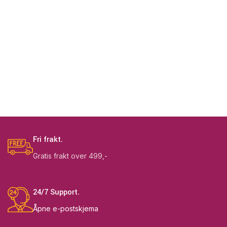
Fri frakt.
Gratis frakt over 499,-
24/7 Support.
Åpne e-postskjema