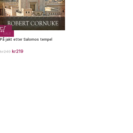
SALE
På jakt etter Salomos tempel
kr
219
kr
249