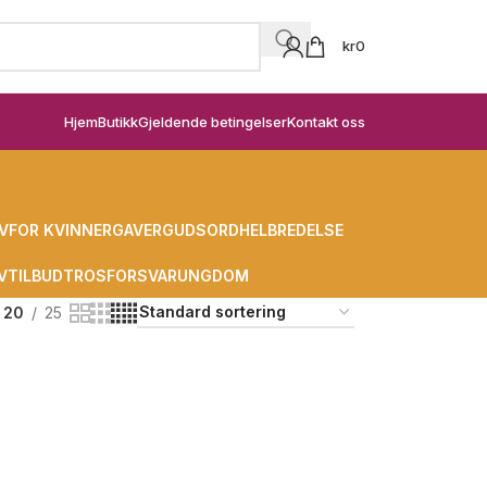
kr
0
Hjem
Butikk
Gjeldende betingelser
Kontakt oss
V
FOR KVINNER
GAVER
GUDSORD
HELBREDELSE
V
TILBUD
TROSFORSVAR
UNGDOM
20
25