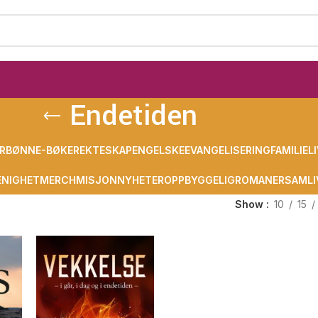
Endetiden
R
BØNN
E-BØKER
EKTESKAP
ENGELSKE
EVANGELISERING
FAMILIELI
NIGHET
MERCH
MISJON
NYHETER
OPPBYGGELIG
ROMANER
SAMLI
Show
10
15