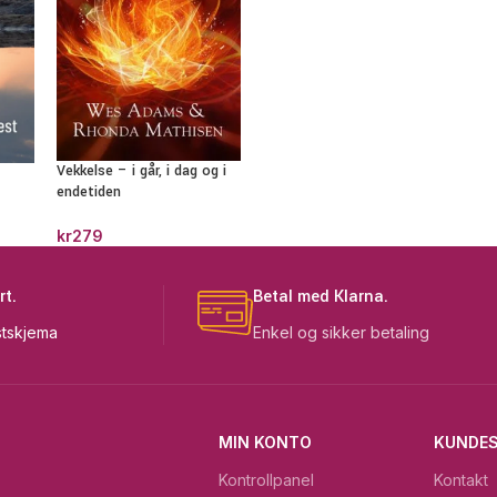
Vekkelse – i går, i dag og i
endetiden
kr
279
rt.
Betal med Klarna.
tskjema
Enkel og sikker betaling
MIN KONTO
KUNDES
Kontrollpanel
Kontakt