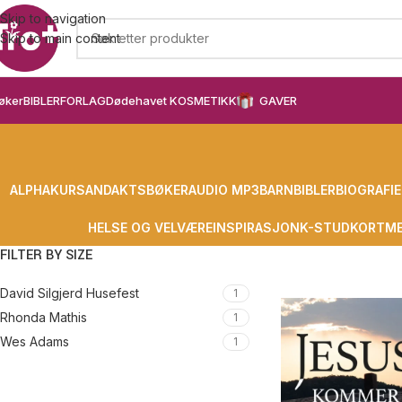
Skip to navigation
Skip to main content
øker
BIBLER
FORLAG
Dødehavet KOSMETIKK
GAVER
ALPHAKURS
ANDAKTSBØKER
AUDIO MP3
BARN
BIBLER
BIOGRAFIE
HELSE OG VELVÆRE
INSPIRASJON
K-STUD
KORT
ME
FILTER BY SIZE
David Silgjerd Husefest
1
Rhonda Mathis
1
Wes Adams
1