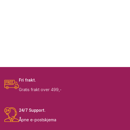
Fri frakt.
Gratis frakt over 499,-
24/7 Support.
Åpne e-postskjema