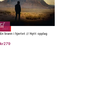
HOT
En brann i hjertet // Nytt opplag
kr
279