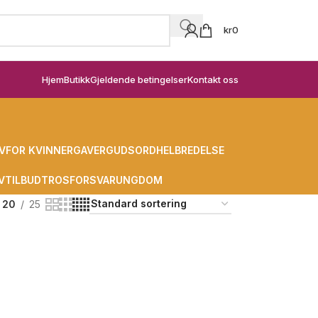
kr
0
Hjem
Butikk
Gjeldende betingelser
Kontakt oss
V
FOR KVINNER
GAVER
GUDSORD
HELBREDELSE
V
TILBUD
TROSFORSVAR
UNGDOM
20
25