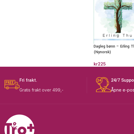
Dagleg bønn – Erling T
(Nynorsk)
kr
225
Fri frakt.
24/7 Suppo
Gratis frakt over 499,-
Åpne e-pos