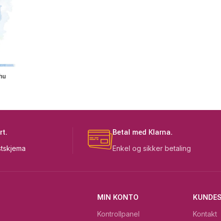
hu
rt.
Betal med Klarna.
tskjema
Enkel og sikker betaling
MIN KONTO
KUNDES
Kontrollpanel
Kontakt