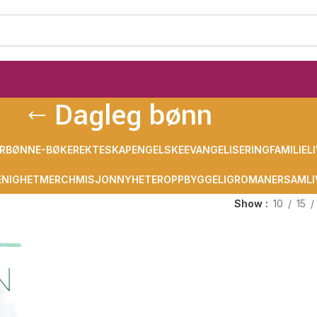
Dagleg bønn
R
BØNN
E-BØKER
EKTESKAP
ENGELSKE
EVANGELISERING
FAMILIELI
NIGHET
MERCH
MISJON
NYHETER
OPPBYGGELIG
ROMANER
SAMLI
Show
10
15