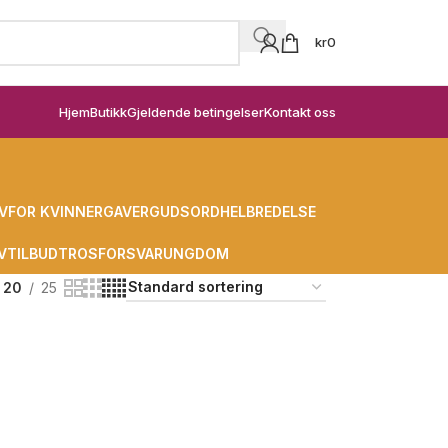
kr
0
Hjem
Butikk
Gjeldende betingelser
Kontakt oss
V
FOR KVINNER
GAVER
GUDSORD
HELBREDELSE
V
TILBUD
TROSFORSVAR
UNGDOM
20
25