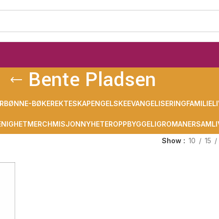
Bente Pladsen
R
BØNN
E-BØKER
EKTESKAP
ENGELSKE
EVANGELISERING
FAMILIELI
NIGHET
MERCH
MISJON
NYHETER
OPPBYGGELIG
ROMANER
SAMLI
Show
10
15