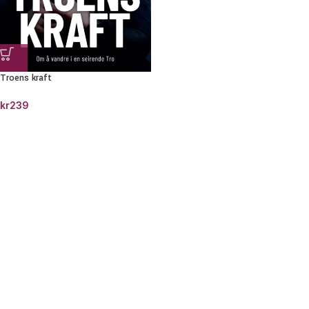
Troens kraft
kr
239