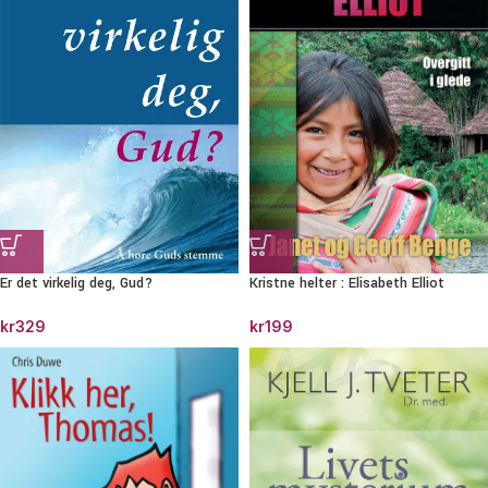
Er det virkelig deg, Gud?
Kristne helter : Elisabeth Elliot
kr
329
kr
199