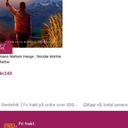
HOT
Hans Nielsen Hauge : Norske kristne
helter
kr
249
ntefritt. | Fri frakt på ordre over 499,-.
Kjøp nå, betal senere. Re
Fri frakt.