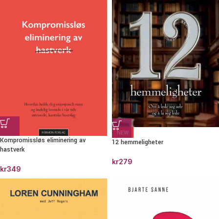
NEW
Kompromissløs eliminering av
12 hemmeligheter
hastverk
kr
279
kr
349