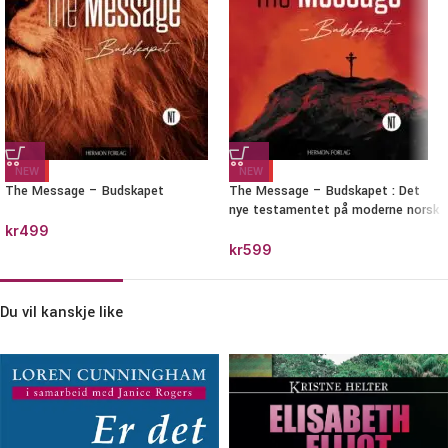
NEW
NEW
The Message – Budskapet
The Message – Budskapet : Det
nye testamentet på moderne norsk
kr
499
kr
599
Du vil kanskje like