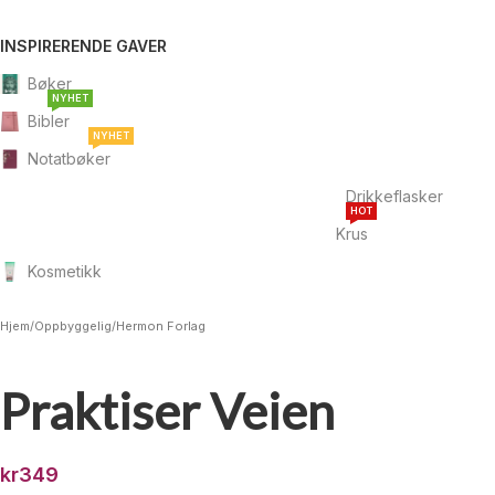
INSPIRERENDE GAVER
Bøker
NYHET
Bibler
NYHET
Notatbøker
Drikkeflasker
HOT
Krus
Kosmetikk
Hjem
/
Oppbyggelig
/
Hermon Forlag
Praktiser Veien
kr
349