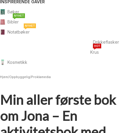
INSPIRERENDE GAVER
Bøker
NYHET
Bibler
NYHET
Notatbøker
Drikkeflasker
HOT
Krus
Kosmetikk
Hjem
/
Oppbyggelig
/
Proklamedia
Min aller første bok
om Jona – En
aktivitetsbok med