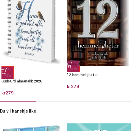
HOT
NEW
12 hemmeligheter
NEW
GudsOrd almanakk 2026
kr
279
kr
279
Du vil kanskje like