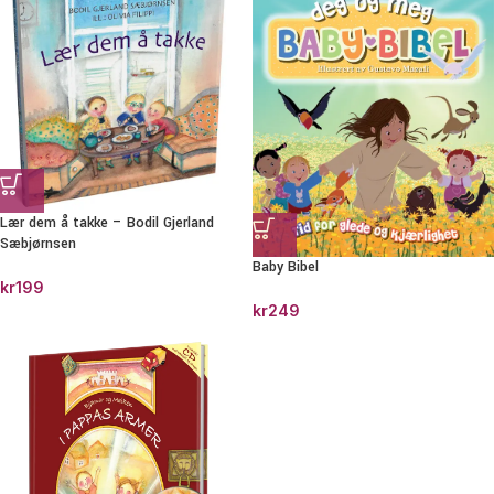
Lær dem å takke – Bodil Gjerland
Sæbjørnsen
Baby Bibel
kr
199
kr
249