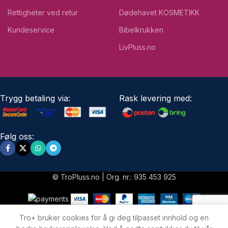
Rettigheter ved retur
Dødehavet KOSMETIKK
Kundeservice
Bibelkrukken
LivPluss.no
Trygg betaling via:
Rask levering med:
Følg oss:
© TroPluss.no | Org. nr.: 935 453 925
Tro+ bruker cookies for å gi deg tilpasset innhold og en
Shop
Menu
Nyheter
My account