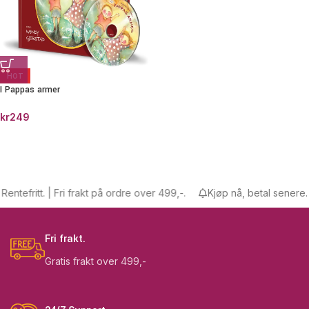
HOT
I Pappas armer
kr
249
ntefritt. | Fri frakt på ordre over 499,-.
Kjøp nå, betal senere. Re
Fri frakt.
Gratis frakt over 499,-