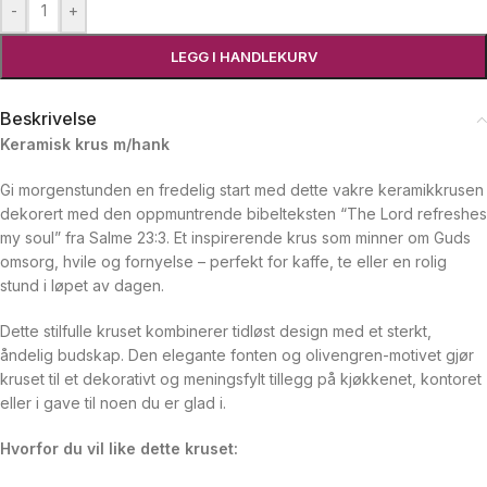
-
+
LEGG I HANDLEKURV
Beskrivelse
Keramisk krus m/hank
Gi morgenstunden en fredelig start med dette vakre keramikkrusen
dekorert med den oppmuntrende bibelteksten “The Lord refreshes
my soul” fra Salme 23:3. Et inspirerende krus som minner om Guds
omsorg, hvile og fornyelse – perfekt for kaffe, te eller en rolig
stund i løpet av dagen.
Dette stilfulle kruset kombinerer tidløst design med et sterkt,
åndelig budskap. Den elegante fonten og olivengren-motivet gjør
kruset til et dekorativt og meningsfylt tillegg på kjøkkenet, kontoret
eller i gave til noen du er glad i.
Hvorfor du vil like dette kruset: