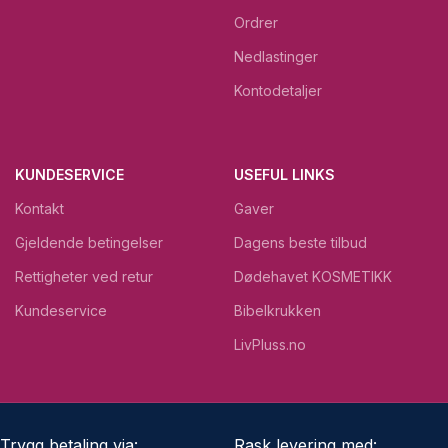
Ordrer
Nedlastinger
Kontodetaljer
KUNDESERVICE
USEFUL LINKS
Kontakt
Gaver
Gjeldende betingelser
Dagens beste tilbud
Rettigheter ved retur
Dødehavet KOSMETIKK
Kundeservice
Bibelkrukken
LivPluss.no
Trygg betaling via:
Rask levering med: