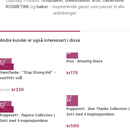
Oppdag Tropluss’
notatbøker
,
drikkeflasker
,
krus
,
Dødehavet
KOSMETIKK
og
bøker
– inspirerende gaver som passer til alle
anledninger.
Andre kunder er også interessert i disse
Krus : Amazing Grace
SALE
Vannflaske : “Stay Strong Kid” –
kr
179
rustfritt stål
kr
329
kr
399
Koppesett : Give Thanks Collection |
SALE
Sett med 4 inspirasjonskrus
Koppesett : Rejoice Collection |
Sett med 4 inspirasjonskrus
kr
599