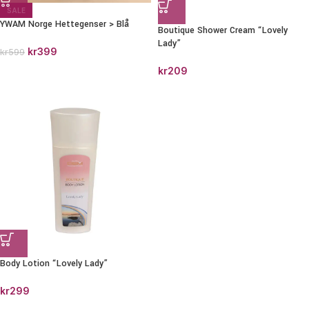
SALE
YWAM Norge Hettegenser > Blå
Boutique Shower Cream “Lovely
Lady”
kr
399
kr
599
kr
209
Body Lotion “Lovely Lady”
kr
299