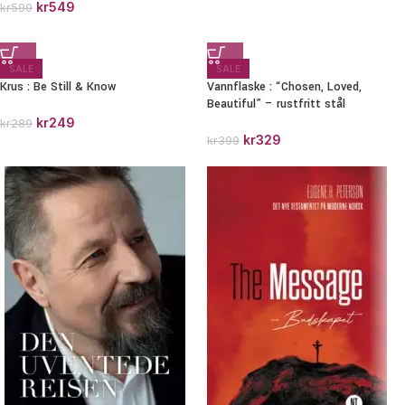
kr
549
kr
599
SALE
SALE
Krus : Be Still & Know
Vannflaske : “Chosen, Loved,
Beautiful” – rustfritt stål
kr
249
kr
289
kr
329
kr
399