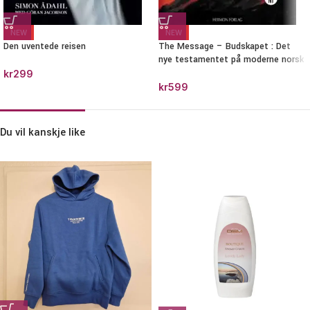
NEW
NEW
Den uventede reisen
The Message – Budskapet : Det
nye testamentet på moderne norsk
kr
299
kr
599
Du vil kanskje like