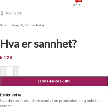
Krus
Kosmetikk
Hjem
/
Oppbyggelig
/
Ventura forlag
Hva er sannhet?
kr
229
-
+
LEGG I HANDLEKURV
Beskrivelse
Hvordan balansere ditt kristenliv i en postmoderne og polarisert
verden?