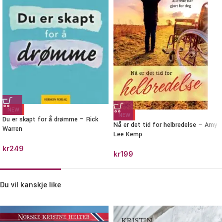
NEW
NEW
Du er skapt for å drømme – Rick
Nå er det tid for helbredelse – Amy
Warren
Lee Kemp
kr
249
kr
199
Du vil kanskje like