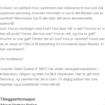
Vi lever i et samfunn hvor sannheten kan reduseres til noe som må
oppleves personlig. Hvordan forholder vi oss til det Bibelen sier er
sannhet? Mennesker har til alle tider stilt store eksistensielle
spørsmål
som: Hva er meningen med livet? Hva skjer når vi dør? Hvorfor er vi
her på jorda? Finnes det noe mer? Hva er rett, og hva er galt?
Hvorfor er noe galt? Finnes det en Gud? Hva er sannhet? Hvem sier
du at Jesus er? Det vil få betydning for hvordandu leser Bibelen. Er
han sannheten?
Om forfatteren:
Joachim Valan Gladsø (f. 1987) har under visningskompetanse i
kristendom, religion og etikk fra NLA Høyskolen. Han er gift med
Veronica, og sammen har de to barn. Til daglig jobber han som
ingeniør og prosjektleder innen elkraft.
Tilleggsinformasjon
About Ventura forlag