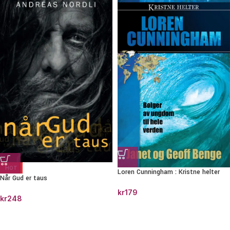
HOT
Loren Cunningham : Kristne helter
Når Gud er taus
kr
179
kr
248