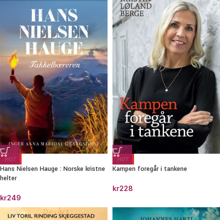
HOT
HOT
Hans Nielsen Hauge : Norske kristne
Kampen foregår i tankene
helter
kr
228
kr
249