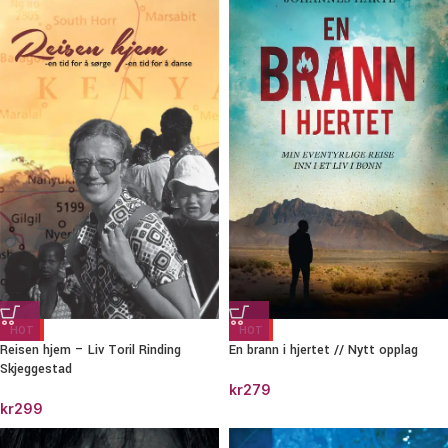
HOT
HOT
Reisen hjem – Liv Toril Rinding
En brann i hjertet // Nytt opplag
Skjeggestad
kr
279
kr
299