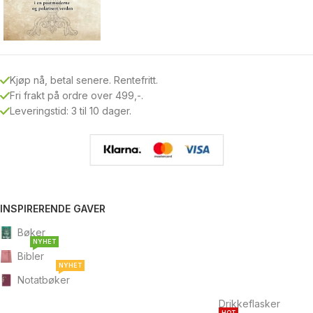
Kjøp nå, betal senere. Rentefritt.
Fri frakt på ordre over 499,-.
Leveringstid: 3 til 10 dager.
INSPIRERENDE GAVER
Bøker
NYHET
Bibler
NYHET
Notatbøker
Drikkeflasker
HOT