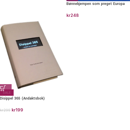
Bønnekjempen som preget Europa
kr
248
SALE
Disippel 365 (Andaktsbok)
kr
199
kr
299