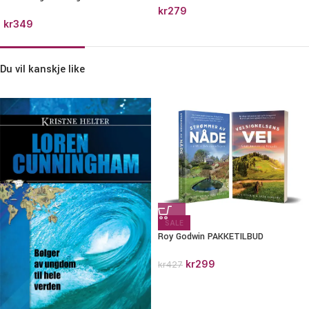
kr
279
kr
349
Du vil kanskje like
SALE
Roy Godwin PAKKETILBUD
kr
299
kr
427