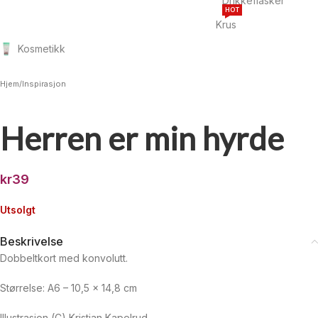
Drikkeflasker
HOT
Krus
Kosmetikk
Hjem
/
Inspirasjon
Herren er min hyrde
kr
39
Utsolgt
Beskrivelse
Dobbeltkort med konvolutt.
Størrelse: A6 – 10,5 x 14,8 cm
Illustrasjon (C) Kristian Kapelrud