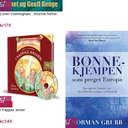
Loren Cunningham : Kristne helter
kr
179
HOT
I Pappas armer
kr
249