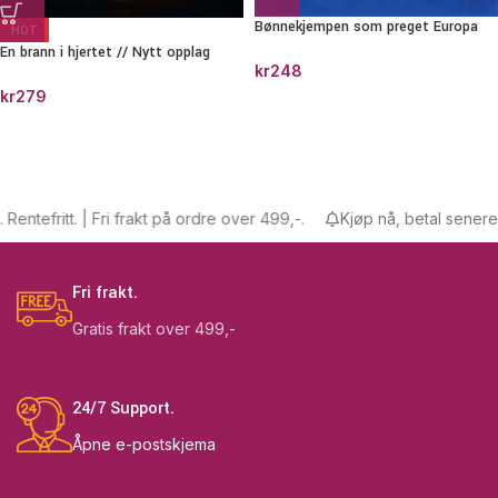
Bønnekjempen som preget Europa
HOT
En brann i hjertet // Nytt opplag
kr
248
kr
279
tefritt. | Fri frakt på ordre over 499,-.
Kjøp nå, betal senere. Ren
Fri frakt.
Gratis frakt over 499,-
24/7 Support.
Åpne e-postskjema