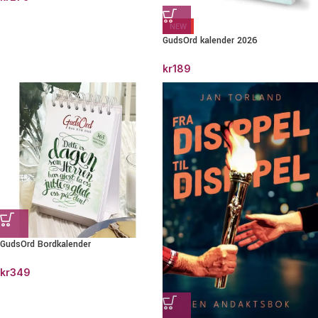
NEW
GudsOrd kalender 2026
kr
189
GudsOrd Bordkalender
kr
349