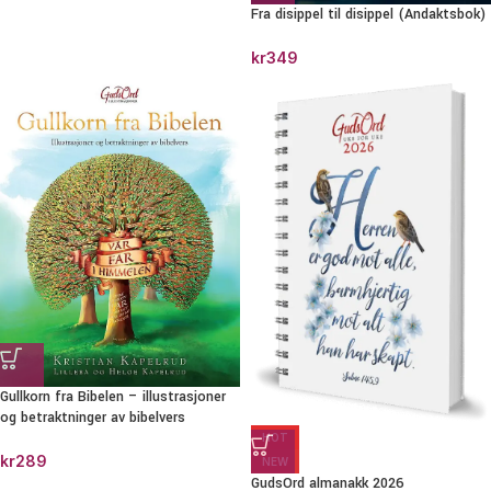
Fra disippel til disippel (Andaktsbok)
kr
349
Gullkorn fra Bibelen – illustrasjoner
og betraktninger av bibelvers
HOT
kr
289
NEW
GudsOrd almanakk 2026