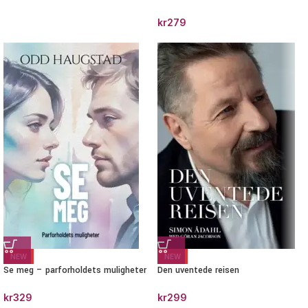
kr
279
NEW
NEW
Se meg – parforholdets muligheter
Den uventede reisen
kr
329
kr
299