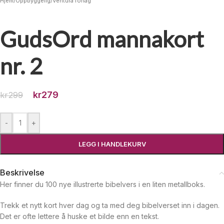
Hjem
/
Oppbyggelig
/
Ventura forlag
GudsOrd mannakort
nr. 2
kr
279
kr
299
-
+
LEGG I HANDLEKURV
Beskrivelse
Her finner du 100 nye illustrerte bibelvers i en liten metallboks.
Trekk et nytt kort hver dag og ta med deg bibelverset inn i dagen.
Det er ofte lettere å huske et bilde enn en tekst.