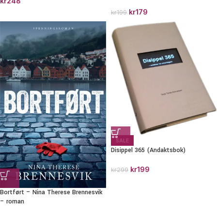
kr
248
kr
179
kr
199
SALE
Disippel 365 (Andaktsbok)
kr
199
kr
299
Bortført – Nina Therese Brennesvik
– roman