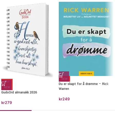
NEW
HOT
Du er skapt for å drømme – Rick
NEW
Warren
GudsOrd almanakk 2026
kr
249
kr
279