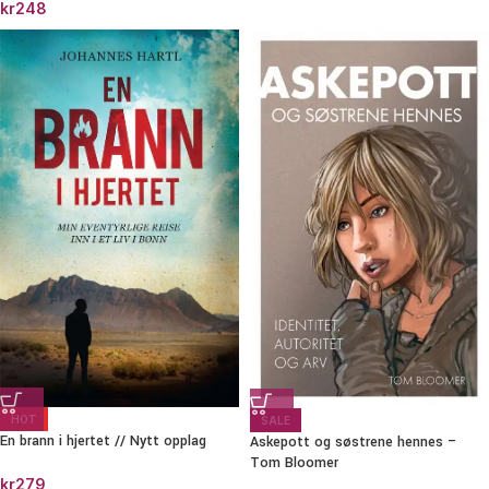
kr
248
HOT
SALE
En brann i hjertet // Nytt opplag
Askepott og søstrene hennes –
Tom Bloomer
kr
279