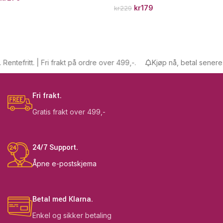
kr
179
kr
229
tefritt. | Fri frakt på ordre over 499,-.
Kjøp nå, betal senere. Ren
Fri frakt.
Gratis frakt over 499,-
24/7 Support.
Åpne e-postskjema
Betal med Klarna.
Enkel og sikker betaling