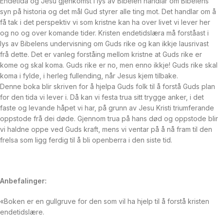
Endetida og Jesu gjenkomst i lys av Bibelen handlar om Bibelens
syn på historia og det mål Gud styrer alle ting mot. Det handlar om å
få tak i det perspektiv vi som kristne kan ha over livet vi lever her
og no og over komande tider. Kristen endetidslæra må forståast i
lys av Bibelens undervisning om Guds rike og kan ikkje lausrivast
frå dette. Det er vanleg forståing mellom kristne at Guds rike er
kome og skal koma. Guds rike er no, men enno ikkje! Guds rike skal
koma i fylde, i herleg fullending, når Jesus kjem tilbake.
Denne boka blir skriven for å hjelpa Guds folk til å forstå Guds plan
for den tida vi lever i. Då kan vi festa trua sitt trygge anker, i det
faste og levande håpet vi har, på grunn av Jesu Kristi triumferande
oppstode frå dei døde. Gjennom trua på hans død og oppstode blir
vi haldne oppe ved Guds kraft, mens vi ventar på å nå fram til den
frelsa som ligg ferdig til å bli openberra i den siste tid.
Anbefalinger:
«Boken er en gullgruve for den som vil ha hjelp til å forstå kristen
endetidslære.