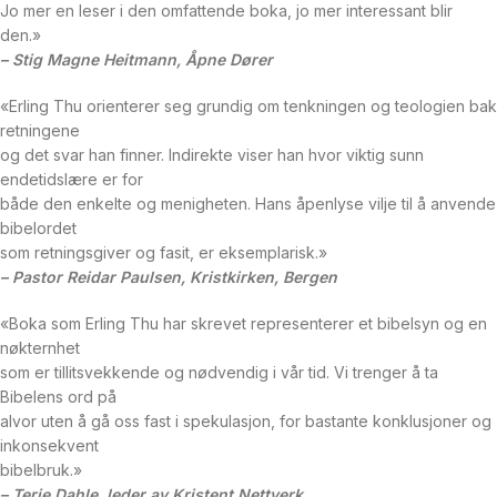
Jo mer en leser i den omfattende boka, jo mer interessant blir
den.»
– Stig Magne Heitmann, Åpne Dører
«Erling Thu orienterer seg grundig om tenkningen og teologien bak
retningene
og det svar han finner. Indirekte viser han hvor viktig sunn
endetidslære er for
både den enkelte og menigheten. Hans åpenlyse vilje til å anvende
bibelordet
som retningsgiver og fasit, er eksemplarisk.»
– Pastor Reidar Paulsen, Kristkirken, Bergen
«Boka som Erling Thu har skrevet representerer et bibelsyn og en
nøkternhet
som er tillitsvekkende og nødvendig i vår tid. Vi trenger å ta
Bibelens ord på
alvor uten å gå oss fast i spekulasjon, for bastante konklusjoner og
inkonsekvent
bibelbruk.»
– Terje Dahle, leder av Kristent Nettverk