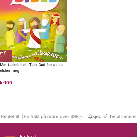
Min takkebibel : Takk Gud for at du
elsker meg
kr
199
ntefritt. | Fri frakt på ordre over 499,-.
Kjøp nå, betal senere. Re
Fri frakt.