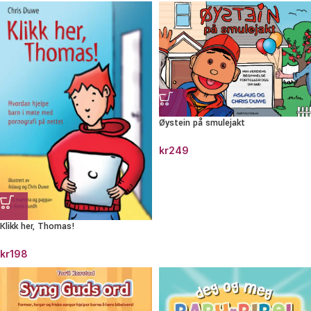
Øystein på smulejakt
kr
249
Klikk her, Thomas!
kr
198