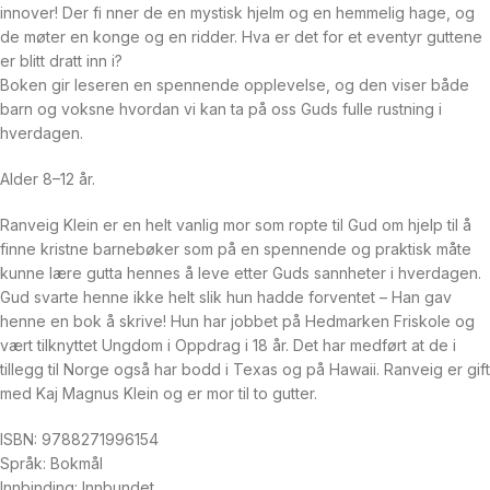
innover! Der fi nner de en mystisk hjelm og en hemmelig hage, og
de møter en konge og en ridder. Hva er det for et eventyr guttene
er blitt dratt inn i?
Boken gir leseren en spennende opplevelse, og den viser både
barn og voksne hvordan vi kan ta på oss Guds fulle rustning i
hverdagen.
Alder 8–12 år.
Ranveig Klein er en helt vanlig mor som ropte til Gud om hjelp til å
finne kristne barnebøker som på en spennende og praktisk måte
kunne lære gutta hennes å leve etter Guds sannheter i hverdagen.
Gud svarte henne ikke helt slik hun hadde forventet – Han gav
henne en bok å skrive! Hun har jobbet på Hedmarken Friskole og
vært tilknyttet Ungdom i Oppdrag i 18 år. Det har medført at de i
tillegg til Norge også har bodd i Texas og på Hawaii. Ranveig er gift
med Kaj Magnus Klein og er mor til to gutter.
ISBN: 9788271996154
Språk: Bokmål
Innbinding: Innbundet