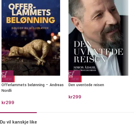
NEW
NEW
Offerlammets belønning – Andreas
Den uventede reisen
Nordli
kr
299
kr
299
Du vil kanskje like