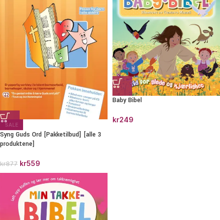
Baby Bibel
kr
249
SALE
Syng Guds Ord [Pakketilbud] [alle 3
produktene]
kr
559
kr
877