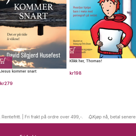
Klikk her, Thomas!
Jesus kommer snart
kr
198
kr
279
tefritt. | Fri frakt på ordre over 499,-.
Kjøp nå, betal senere. Ren