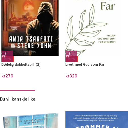
NEW
NEW
Dødelig dobbeltspill (2)
Livet med Gud som Far
kr
279
kr
329
Du vil kanskje like