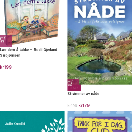
Lær dem å takke – Bodil Gjerland
Sæbjørnsen
kr
199
SALE
Strømmer av nåde
kr
179
kr
199