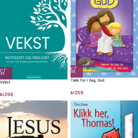
Takk for i dag, Gud
Vekst
kr
259
kr
299