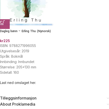
Dagleg bønn – Erling Thu (Nynorsk)
kr
225
ISBN: 9788271996055
Utgivelsesår: 2019
Språk: Bokmål
Innbinding: Innbundet
Størrelse: 205×130 mm
Sidetall: 160
Last ned omslaget her.
Tilleggsinformasjon
About Proklamedia