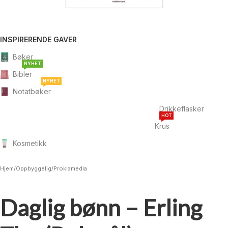
INSPIRERENDE GAVER
Bøker
NYHET
Bibler
NYHET
Notatbøker
Drikkeflasker
HOT
Krus
Kosmetikk
Hjem
/
Oppbyggelig
/
Proklamedia
Daglig bønn – Erling