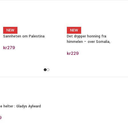
NEW
NEW
Sannheten om Palestina
Det drypper honning fra
himmelen – over Somalia,
Etiopia og Uganda
kr
279
kr
229
ne helter : Gladys Aylward
9