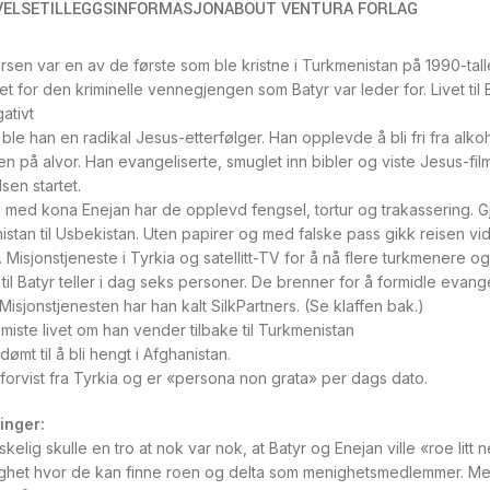
VELSE
TILLEGGSINFORMASJON
ABOUT VENTURA FORLAG
rsen var en av de første som ble kristne i Turkmenistan på 1990-tall
et for den kriminelle vennegjengen som Batyr var leder for. Livet til
ativt
 ble han en radikal Jesus-etterfølger. Han opplevde å bli fri fra alk
 på alvor. Han evangeliserte, smuglet inn bibler og viste Jesus-fil
sen startet.
ed kona Enejan har de opplevd fengsel, tortur og trakassering. Gje
stan til Usbekistan. Uten papirer og med falske pass gikk reisen vid
. Misjonstjeneste i Tyrkia og satellitt-TV for å nå flere turkmenere
 til Batyr teller i dag seks personer. De brenner for å formidle evange
Misjonstjenesten har han kalt SilkPartners. (Se klaffen bak.)
l miste livet om han vender tilbake til Turkmenistan
dømt til å bli hengt i Afghanistan.
forvist fra Tyrkia og er «persona non grata» per dags dato.
inger:
elig skulle en tro at nok var nok, at Batyr og Enejan ville «roe litt 
het hvor de kan finne roen og delta som menighetsmedlemmer. Men 