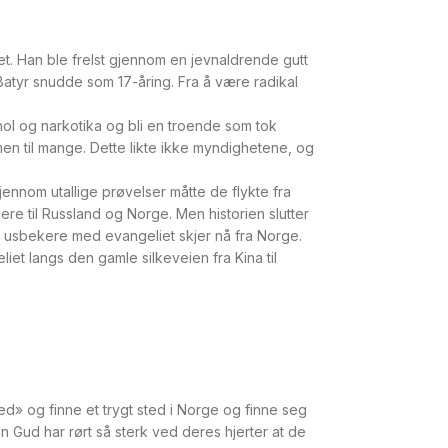
et. Han ble frelst gjennom en jevnaldrende gutt
 Batyr snudde som 17-åring. Fra å være radikal
ohol og narkotika og bli en troende som tok
men til mange. Dette likte ikke myndighetene, og
nnom utallige prøvelser måtte de flykte fra
ere til Russland og Norge. Men historien slutter
 og usbekere med evangeliet skjer nå fra Norge.
liet langs den gamle silkeveien fra Kina til
ned» og finne et trygt sted i Norge og finne seg
Gud har rørt så sterk ved deres hjerter at de