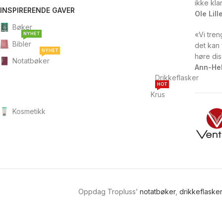
ikke klar
INSPIRERENDE GAVER
Ole Lil
Bøker
«Vi tren
NYHET
Bibler
det kan 
NYHET
høre dis
Notatbøker
Ann-He
Drikkeflasker
HOT
Krus
Kosmetikk
Oppdag Tropluss’
notatbøker
,
drikkeflasker