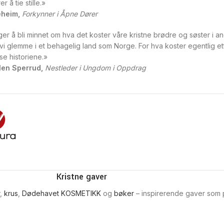
er å tie stille.»
leheim,
Forkynner i Åpne Dører
ger å bli minnet om hva det koster våre kristne brødre og søster i an
vi glemme i et behagelig land som Norge. For hva koster egentlig e
se historiene.»
len Sperrud,
Nestleder i Ungdom i Oppdrag
Kristne gaver
,
krus
,
Dødehavet KOSMETIKK
og
bøker
– inspirerende gaver som pa