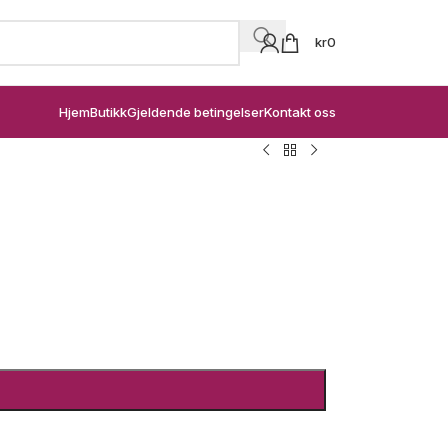
kr
0
Hjem
Butikk
Gjeldende betingelser
Kontakt oss