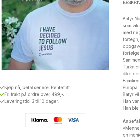
BESKRI
Batyr Nu
som vitn
med neg
fortegn,
oppgaven
forfølgel
Sammen m
Turkmeni
ikke der
Familien
Europa. 
Kjøp nå, betal senere. Rentefritt.
Batyr vi
Fri frakt på ordre over 499,-.
Han var 
Leveringstid: 3 til 10 dager.
Han ble 
Anbefal
«Mennesk
en menig