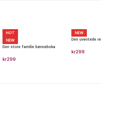
HOT
NEW
Den uventede reisen
NEW
Den store familie bønneboka
kr
299
kr
299