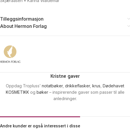
Skjæraasen • Karina Waldemar
Tilleggsinformasjon
About Hermon Forlag
Kristne gaver
Oppdag Tropluss’
notatbøker
,
drikkeflasker
,
krus
,
Dødehavet
KOSMETIKK
og
bøker
– inspirerende gaver som passer til alle
anledninger.
Andre kunder er også interessert i disse