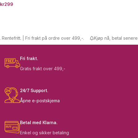
kr
299
ntefritt. | Fri frakt på ordre over 499,-.
Kjøp nå, betal senere. Re
Fri frakt.
Gratis frakt over 499,-
24/7 Support.
Åpne e-postskjema
Betal med Klarna.
Enkel og sikker betaling