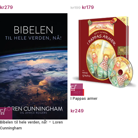
kr
279
kr
179
kr
199
HOT
I Pappas armer
kr
249
Bibelen til hele verden, nå! – Loren
Cunningham