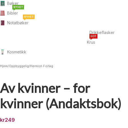
Bøker
NYHET
Bibler
NYHET
Notatbøker
Drikkeflasker
HOT
Krus
Kosmetikk
Hjem
/
Oppbyggelig
/
Hermon Forlag
Av kvinner – for
kvinner (Andaktsbok)
kr
249