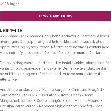
På lager
LEGG I HANDLEKURV
Beskrivelse
Av kvinner – for kvinner
gir deg korte andakter du har tid til å lese i
hverdagen. De hjelper deg til å løfte blikket mot Jesus slik at du
oppmuntres og styrkes i troen. Når ditt indre kommer i kontakt med
Hans indre, fylles du med håp – et håp som er ment til å erfares.
De tolv bidragsyterne, med sine ulike innfallsvinkler, bidrar til en fin
variasjon og spennvidde i andaktene. Den enkelte andakt består
av et bibelvers og en refleksjon rundt et tema som inviterer til
ettertanke.
Andaktene er skrevet av: Katrine Bergum • Christiane Bregård •
Sara Mathea van Dijk • Sissel Alice Østerhus Kern • Anne
Margrethe Lilleheier • Cornelia Lingås • Ester Helene Moene •
Christina Zarah Müller • Rebecca Sigbjørnsdottir Nygård • Zoé