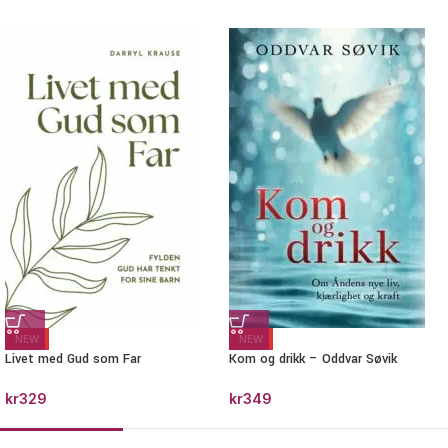
NEW
NEW
Livet med Gud som Far
Kom og drikk – Oddvar Søvik
kr
329
kr
349