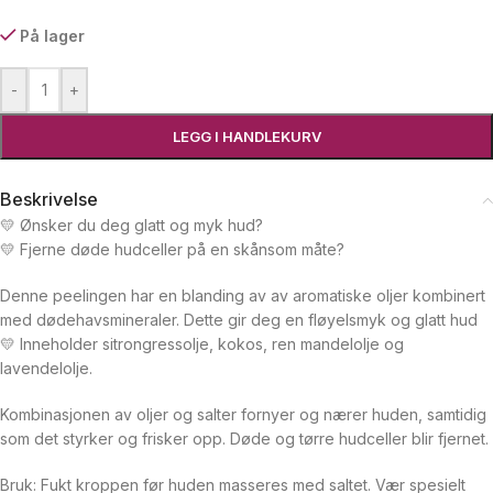
På lager
-
+
LEGG I HANDLEKURV
Beskrivelse
💛 Ønsker du deg glatt og myk hud?
💛 Fjerne døde hudceller på en skånsom måte?
Denne peelingen har en blanding av av aromatiske oljer kombinert
med dødehavsmineraler. Dette gir deg en fløyelsmyk og glatt hud
💛 Inneholder sitrongressolje, kokos, ren mandelolje og
lavendelolje.
Kombinasjonen av oljer og salter fornyer og nærer huden, samtidig
som det styrker og frisker opp. Døde og tørre hudceller blir fjernet.
Bruk: Fukt kroppen før huden masseres med saltet. Vær spesielt