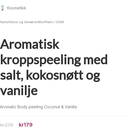
Kosmetikk
Hjem
/
Helse og Velvære
/
MonPlatin / DSM
Aromatisk
kroppspeeling med
salt, kokosnøtt og
vanilje
Aromatic Body peeling Coconut & Vanilla
kr
179
kr
279