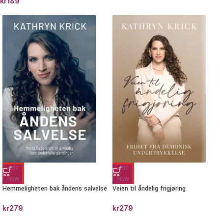
kr
189
HOT
HOT
NEW
NEW
Hemmeligheten bak åndens salvelse
Veien til åndelig frigjøring
kr
279
kr
279