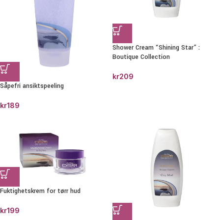
Shower Cream “Shining Star” :
Boutique Collection
kr
209
Såpefri ansiktspeeling
kr
189
Fuktighetskrem for tørr hud
kr
199