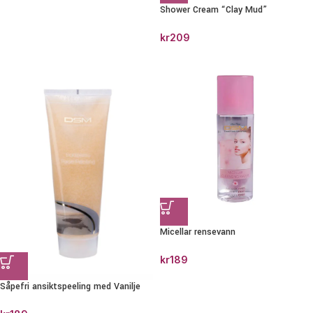
Shower Cream “Clay Mud”
kr
209
Micellar rensevann
kr
189
Såpefri ansiktspeeling med Vanilje