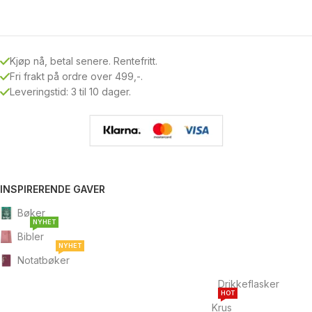
Kjøp nå, betal senere. Rentefritt.
Fri frakt på ordre over 499,-.
Leveringstid: 3 til 10 dager.
INSPIRERENDE GAVER
Bøker
NYHET
Bibler
NYHET
Notatbøker
Drikkeflasker
HOT
Krus