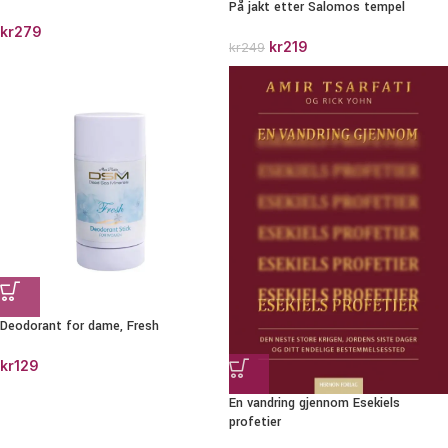
På jakt etter Salomos tempel
kr
279
kr
219
kr
249
Deodorant for dame, Fresh
kr
129
En vandring gjennom Esekiels
profetier