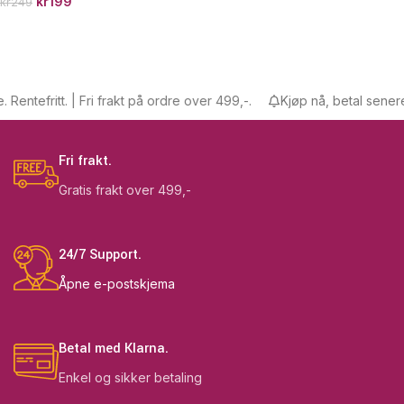
kr
199
kr
249
ntefritt. | Fri frakt på ordre over 499,-.
Kjøp nå, betal senere. Re
Fri frakt.
Gratis frakt over 499,-
24/7 Support.
Åpne e-postskjema
Betal med Klarna.
Enkel og sikker betaling