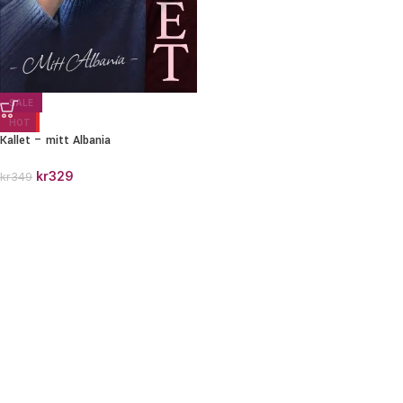
SALE
HOT
Kallet – mitt Albania
kr
329
kr
349