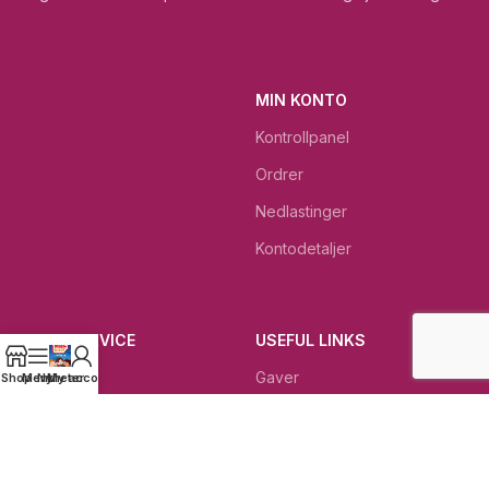
MIN KONTO
Kontrollpanel
Ordrer
Nedlastinger
Kontodetaljer
KUNDESERVICE
USEFUL LINKS
Kontakt
Gaver
Shop
Menu
Nyheter
My account
Gjeldende betingelser
Dagens beste tilbud
Rettigheter ved retur
Dødehavet KOSMETIKK
Kundeservice
Bibelkrukken