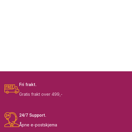
Fri frakt.
Gratis frakt over 499,-
24/7 Support.
Åpne e-postskjema