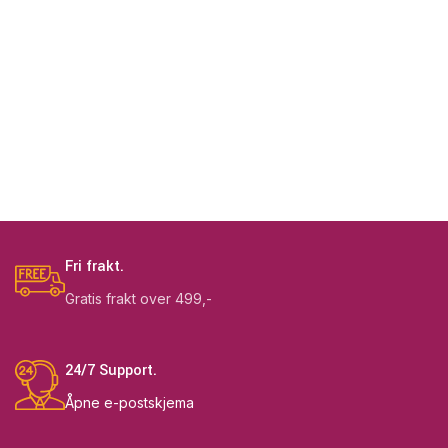
Fri frakt.
Gratis frakt over 499,-
24/7 Support.
Åpne e-postskjema