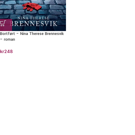
Bortført – Nina Therese Brennesvik
– roman
kr
248