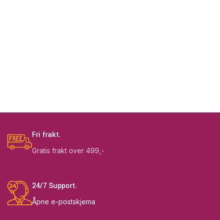
Fri frakt.
Gratis frakt over 499,-
24/7 Support.
Åpne e-postskjema