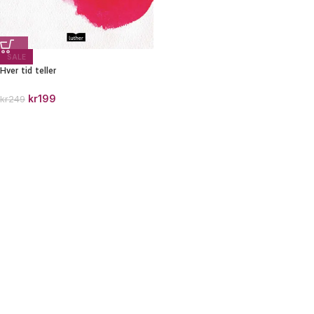
SALE
Hver tid teller
kr
199
kr
249