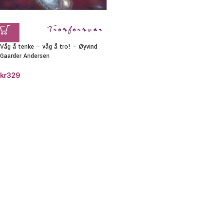
Våg å tenke – våg å tro! – Øyvind
Gaarder Andersen
kr
329