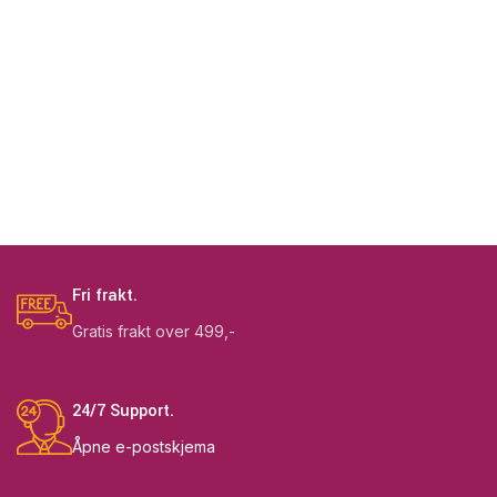
Fri frakt.
Gratis frakt over 499,-
24/7 Support.
Åpne e-postskjema