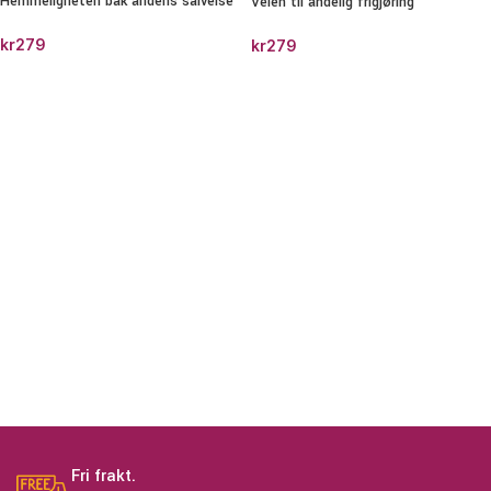
Hemmeligheten bak åndens salvelse
Veien til åndelig frigjøring
kr
279
kr
279
Fri frakt.