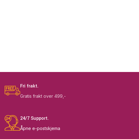
Fri frakt.
Gratis frakt over 499,-
24/7 Support.
Åpne e-postskjema