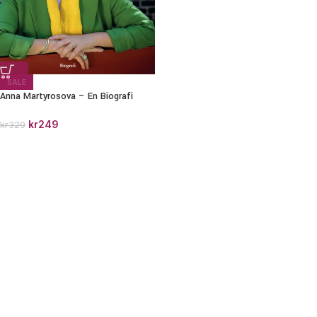
SALE
Anna Martyrosova – En Biografi
kr
249
kr
329