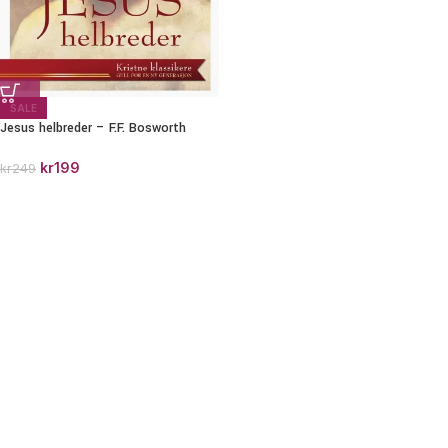
SALE
Jesus helbreder – F.F. Bosworth
kr
199
kr
249