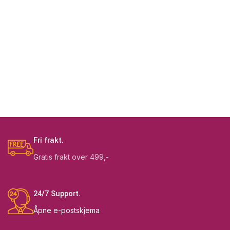
Fri frakt.
Gratis frakt over 499,-
24/7 Support.
Åpne e-postskjema