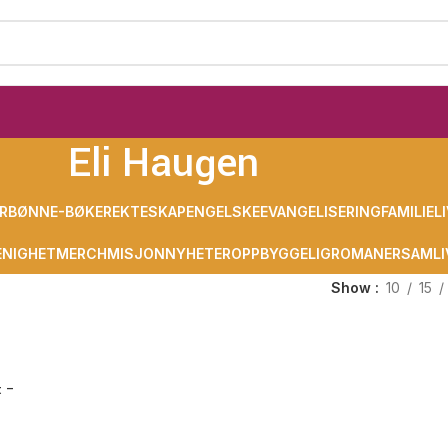
Eli Haugen
R
BØNN
E-BØKER
EKTESKAP
ENGELSKE
EVANGELISERING
FAMILIELI
NIGHET
MERCH
MISJON
NYHETER
OPPBYGGELIG
ROMANER
SAMLI
Show
10
15
t –