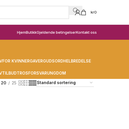
kr
0
Hjem
Butikk
Gjeldende betingelser
Kontakt oss
V
FOR KVINNER
GAVER
GUDSORD
HELBREDELSE
V
TILBUD
TROSFORSVAR
UNGDOM
20
25