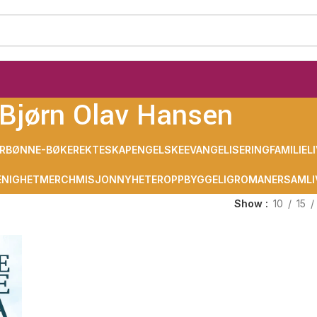
Bjørn Olav Hansen
R
BØNN
E-BØKER
EKTESKAP
ENGELSKE
EVANGELISERING
FAMILIELI
NIGHET
MERCH
MISJON
NYHETER
OPPBYGGELIG
ROMANER
SAMLI
Show
10
15