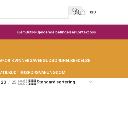
kr
0
Hjem
Butikk
Gjeldende betingelser
Kontakt oss
V
FOR KVINNER
GAVER
GUDSORD
HELBREDELSE
V
TILBUD
TROSFORSVAR
UNGDOM
20
25