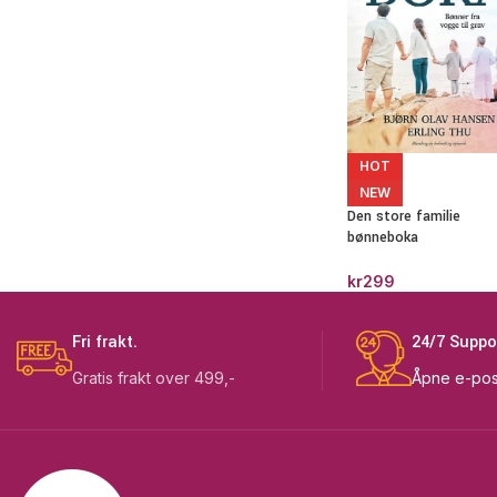
HOT
NEW
Den store familie
bønneboka
kr
299
Fri frakt.
24/7 Suppo
Gratis frakt over 499,-
Åpne e-pos