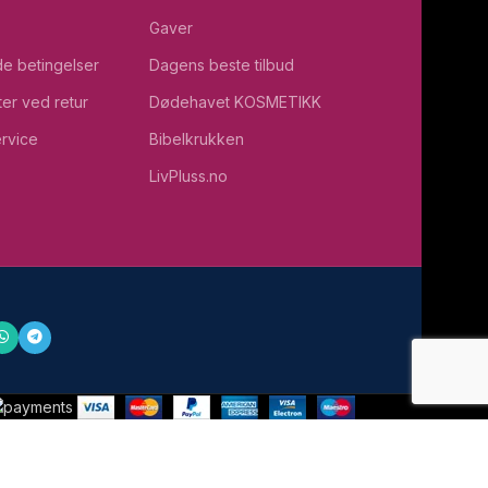
Gaver
e betingelser
Dagens beste tilbud
ter ved retur
Dødehavet KOSMETIKK
rvice
Bibelkrukken
LivPluss.no