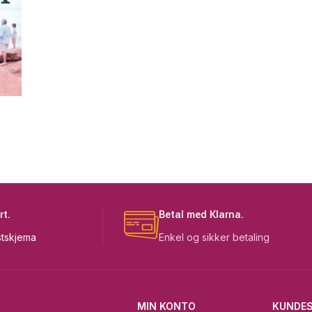
rt.
Betal med Klarna.
tskjema
Enkel og sikker betaling
MIN KONTO
KUNDES