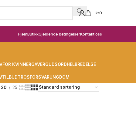
kr
0
Hjem
Butikk
Gjeldende betingelser
Kontakt oss
V
FOR KVINNER
GAVER
GUDSORD
HELBREDELSE
V
TILBUD
TROSFORSVAR
UNGDOM
20
25