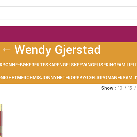
Wendy Gjerstad
R
BØNN
E-BØKER
EKTESKAP
ENGELSKE
EVANGELISERING
FAMILIELI
NIGHET
MERCH
MISJON
NYHETER
OPPBYGGELIG
ROMANER
SAMLI
Show
10
15