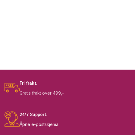
Fri frakt.
Gratis frakt over 499,-
24/7 Support.
Åpne e-postskjema